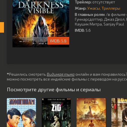
Трейлер:
отсутствует
Жанр:
Ужасы
Триллеры
В главных ролях
/в фильме 
Гуннарсдоттир
,
Джаз Деол
,
Каушик Митра
,
Sanjay Paul
IMDB:
5.6
5.6
❝Решились смотреть
Видимая тьма
онлайн и вам понравилось? 
можно посмотреть все индийские фильмы с переводом на русск
Посмотрите другие фильмы и сериалы