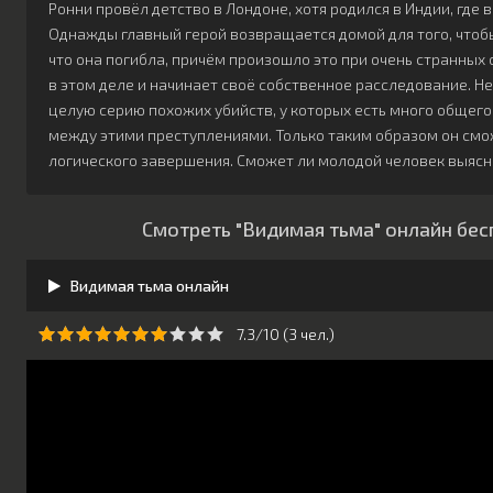
Ронни провёл детство в Лондоне, хотя родился в Индии, где 
Однажды главный герой возвращается домой для того, чтобы
что она погибла, причём произошло это при очень странных
в этом деле и начинает своё собственное расследование. Н
целую серию похожих убийств, у которых есть много общего
между этими преступлениями. Только таким образом он смо
логического завершения. Сможет ли молодой человек выяснит
Смотреть "Видимая тьма" онлайн бес
Видимая тьма онлайн
7.3/10 (
3
чeл.)