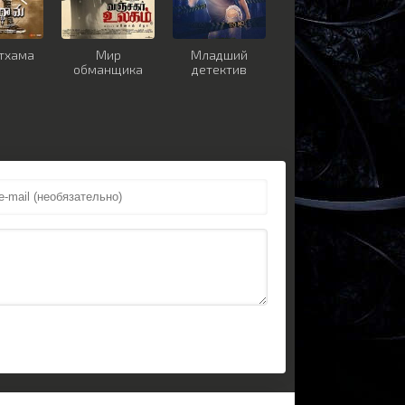
тхама
Мир
Младший
обманщика
детектив