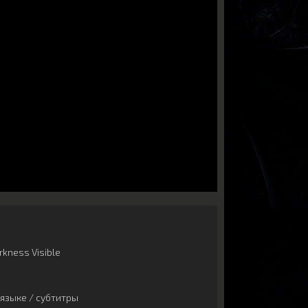
kness Visible
языке / субтитры