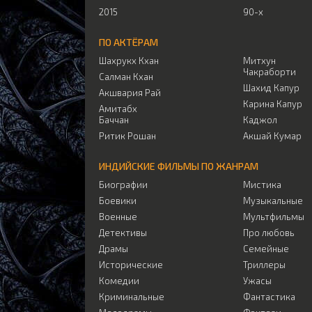
2015
90-х
ПО АКТЁРАМ
Шахрукх Кхан
Митхун
Чакраборти
Салман Кхан
Шахид Капур
Акшвария Рай
Карина Капур
Амитабх
Баччан
Каджол
Ритик Рошан
Акшай Кумар
ИНДИЙСКИЕ ФИЛЬМЫ ПО ЖАНРАМ
Биографии
Мистика
Боевики
Музыкальные
Военные
Мультфильмы
Детективы
Про любовь
Драмы
Семейные
Исторические
Триллеры
Комедии
Ужасы
Криминальные
Фантастика