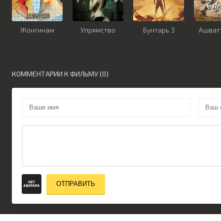
Жонгинам
Упрямство
Бунтарь 3
Ашват
КОММЕНТАРИИ К ФИЛЬМУ (0)
ОТПРАВИТЬ