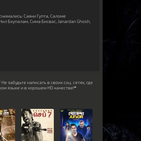
снимались:
Саяни Гупта
,
Саломе
Нил Бхупалам
,
Сима Бисвас
,
Janardan Ghosh
,
Не забудьте написать в своих соц. сетях, где
ом языке и в хорошем HD качестве!❝