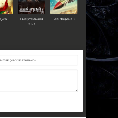
аджа
Смертельная
Без Ладена 2
игра