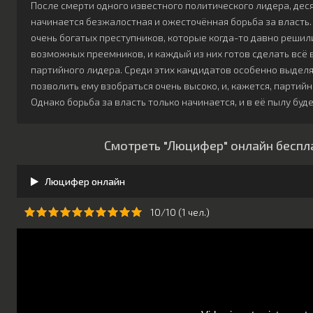
После смерти одного известного политического лидера, дес
начинается безжалостная и ожесточённая борьба за власть.
очень богатых преступников, которые когда-то давно решили
возможных преемников, и каждый из них готов сделать всё 
партийного лидера. Среди этих кандидатов особенно выделяе
позволить ему взобраться очень высоко, и, кажется, партий
Однако борьба за власть только начинается, и в её пылу бу
Смотреть "Люцифер" онлайн беспл
Люцифер онлайн
10/10 (
1
чeл.)