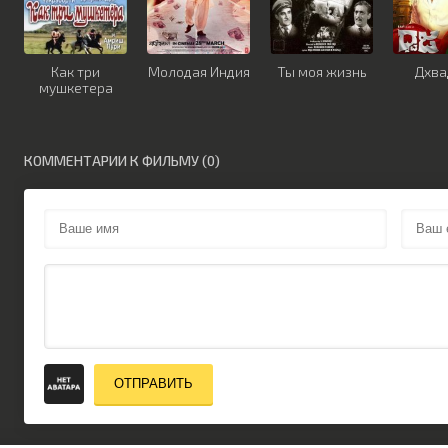
Как три
Молодая Индия
Ты моя жизнь
Дхв
мушкетера
КОММЕНТАРИИ К ФИЛЬМУ (0)
ОТПРАВИТЬ