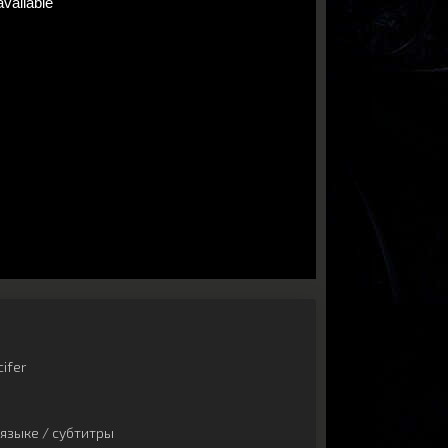
ifer
языке / субтитры