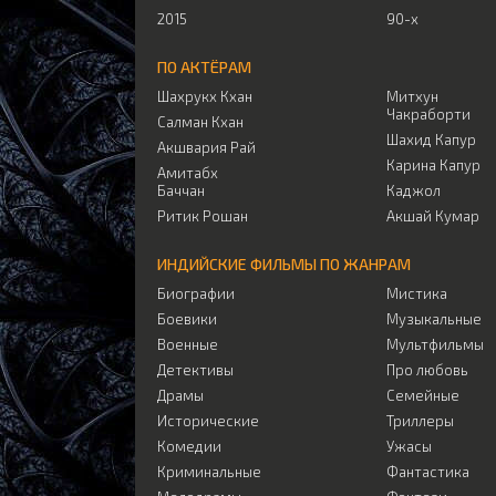
2015
90-х
ПО АКТЁРАМ
Шахрукх Кхан
Митхун
Чакраборти
Салман Кхан
Шахид Капур
Акшвария Рай
Карина Капур
Амитабх
Баччан
Каджол
Ритик Рошан
Акшай Кумар
ИНДИЙСКИЕ ФИЛЬМЫ ПО ЖАНРАМ
Биографии
Мистика
Боевики
Музыкальные
Военные
Мультфильмы
Детективы
Про любовь
Драмы
Семейные
Исторические
Триллеры
Комедии
Ужасы
Криминальные
Фантастика