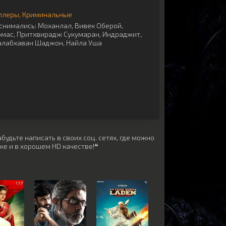
ллеры
Криминальные
снимались:
Моханлал
,
Вивек Оберой
,
омас
,
Притхвирадж Сукумаран
,
Индраджит
,
алабхаван Шаджон
,
Найла Уша
будьте написать в своих соц. сетях, где можно
ке и в хорошем HD качестве!❝