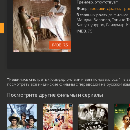
Трейлер:
отсутствует
Жанр:
Боевики
Драмы
Три
В главных ролях
/в фильме 
Манджи Варриер
,
Товино Т
Saniya Iyappan
,
Саикумар
,
К
IMDB:
7.5
7.5
❝Решились смотреть
Люцифер
онлайн и вам понравилось? Не за
посмотреть все индийские фильмы с переводом на русском язы
Посмотрите другие фильмы и сериалы