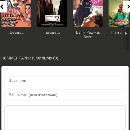
Девдас
Ты здесь
Беги, Раджа,
Мел и тря
беги
КОММЕНТАРИИ К ФИЛЬМУ (0)