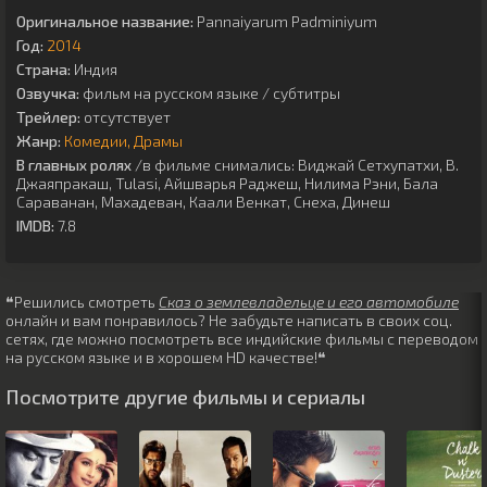
Оригинальное название:
Pannaiyarum Padminiyum
Год:
2014
Страна:
Индия
Озвучка:
фильм на русском языке / субтитры
Трейлер:
отсутствует
Жанр:
Комедии
Драмы
В главных ролях
/в фильме снимались:
Виджай Сетхупатхи
,
В.
Джаяпракаш
,
Tulasi
,
Айшварья Раджеш
,
Нилима Рэни
,
Бала
Сараванан
,
Махадеван
,
Каали Венкат
,
Снеха
,
Динеш
IMDB:
7.8
❝Решились смотреть
Сказ о землевладельце и его автомобиле
онлайн и вам понравилось? Не забудьте написать в своих соц.
сетях, где можно посмотреть все индийские фильмы с переводом
на русском языке и в хорошем HD качестве!❝
Посмотрите другие фильмы и сериалы