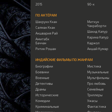
2015
90-х
ПО АКТЁРАМ
Шахрукх Кхан
Митхун
Чакраборти
Салман Кхан
Шахид Капур
Акшвария Рай
Карина Капур
Амитабх
Баччан
Каджол
Ритик Рошан
Акшай Кумар
ИНДИЙСКИЕ ФИЛЬМЫ ПО ЖАНРАМ
Биографии
Мистика
Боевики
Музыкальные
Военные
Мультфильмы
Детективы
Про любовь
Драмы
Семейные
Исторические
Триллеры
Комедии
Ужасы
Криминальные
Фантастика