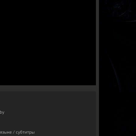
by
языке / субтитры