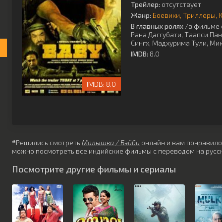
Трейлер:
отсутствует
Жанр:
Боевики
Триллеры
В главных ролях
/в фильме 
Рана Даггубати
,
Таапси Пан
Сингх
,
Мадхурима Тули
,
Мик
IMDB:
8.0
8.0
❝Решились смотреть
Малышка / Бэйби
онлайн и вам понравилось
можно посмотреть все индийские фильмы с переводом на русск
Посмотрите другие фильмы и сериалы