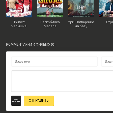
Привет,
Республика
Ури: Нападение
Стр
малышка!
Масала
на базу
КОММЕНТАРИИ К ФИЛЬМУ (0)
ОТПРАВИТЬ