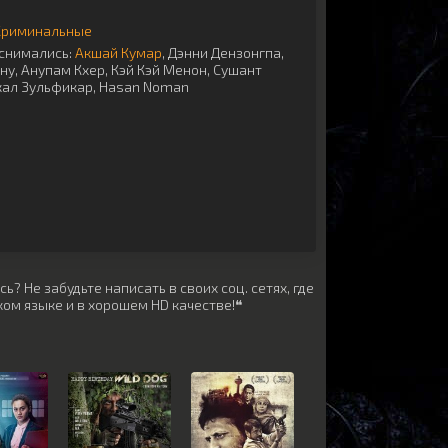
Криминальные
снимались:
Акшай Кумар
,
Дэнни Дензонгпа
,
ну
,
Анупам Кхер
,
Кэй Кэй Менон
,
Сушант
ал Зульфикар
,
Hasan Noman
? Не забудьте написать в своих соц. сетях, где
ом языке и в хорошем HD качестве!❝