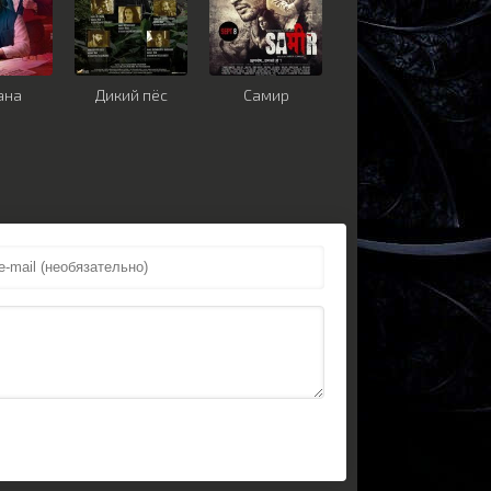
ана
Дикий пёс
Самир