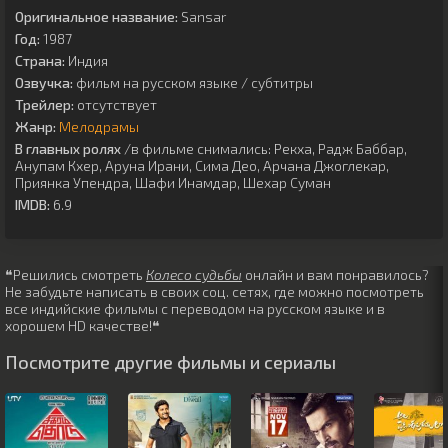
Оригинальное название:
Sansar
Год:
1987
Страна:
Индия
Озвучка:
фильм на русском языке / субтитры
Трейлер:
отсутствует
Жанр:
Мелодрамы
В главных ролях
/в фильме снимались:
Рекха
,
Радж Баббар
,
Анупам Кхер
,
Аруна Ирани
,
Сима Део
,
Арчана Джоглекар
,
Приянка Упендра
,
Шафи Инамдар
,
Шехар Суман
IMDB:
6.9
❝Решились смотреть
Колесо судьбы
онлайн и вам понравилось?
Не забудьте написать в своих соц. сетях, где можно посмотреть
все индийские фильмы с переводом на русском языке и в
хорошем HD качестве!❝
Посмотрите другие фильмы и сериалы