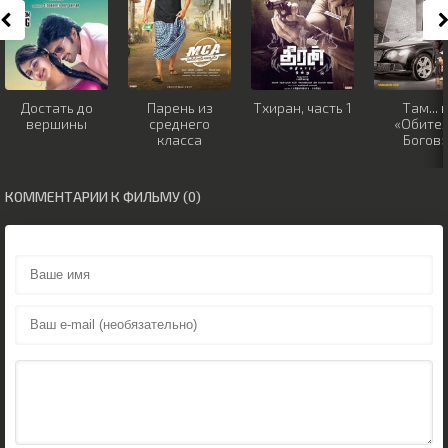
Достать до
Парень из
Тхиран, часть 1
Там... 
вершины
среднего
«Обите
класса
Богов»
КОММЕНТАРИИ К ФИЛЬМУ (0)