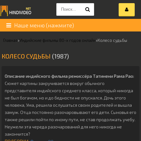
Наше меню (нажмите)
Главная
»
Индийские фильмы 80-х годов онлайн
»
Колесо судьбы
КОЛЕСО СУДЬБЫ
(1987)
Описание индийского фильма режиссёра
Татинени Рама Рао
:
Сюжет картины закручивается вокруг обычного
представителя индийского среднего класса, который никогда
не был богачом, но и до бедности не опускался. Дочь этого
человека, Ума, решила ослушаться своих родителей и вышла
замуж. Отца постоянно разочаровывают его дети. Сыновья его
также решили пойти по иному пути, не став продолжать учебу.
Неужели эта череда разочарований для него никогда не
закончится?