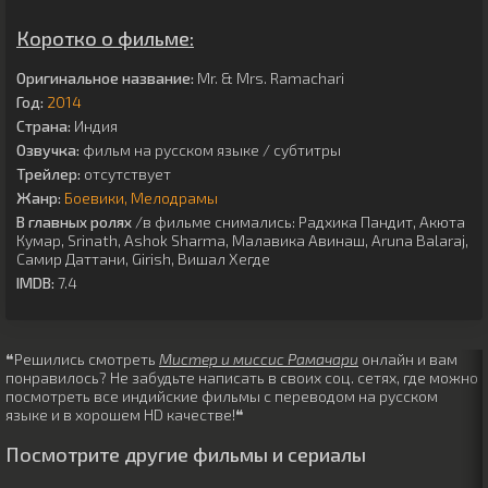
Коротко о фильме:
Оригинальное название:
Mr. & Mrs. Ramachari
Год:
2014
Страна:
Индия
Озвучка:
фильм на русском языке / субтитры
Трейлер:
отсутствует
Жанр:
Боевики
Мелодрамы
В главных ролях
/в фильме снимались:
Радхика Пандит
,
Акюта
Кумар
,
Srinath
,
Ashok Sharma
,
Малавика Авинаш
,
Aruna Balaraj
,
Самир Даттани
,
Girish
,
Вишал Хегде
IMDB:
7.4
❝Решились смотреть
Мистер и миссис Рамачари
онлайн и вам
понравилось? Не забудьте написать в своих соц. сетях, где можно
посмотреть все индийские фильмы с переводом на русском
языке и в хорошем HD качестве!❝
Посмотрите другие фильмы и сериалы