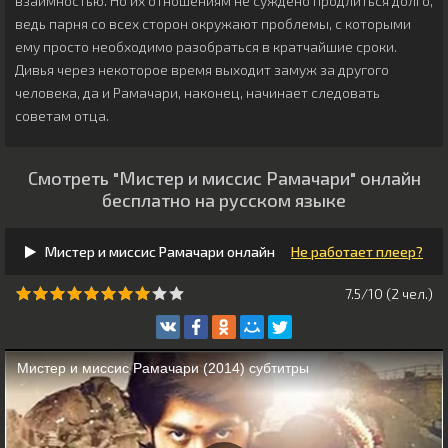
взаимностью. Но их отношениям не суждено продлиться долго,
ведь парня со всех сторон окружают проблемы, с которыми
ему просто необходимо разобраться в кратчайшие сроки.
Дивья через некоторое время выходит замуж за другого
человека, да и Рамачари, наконец, начинает следовать
советам отца.
Смотреть "Мистер и миссис Рамачари" онлайн
бесплатно на русском языке
Мистер и миссис Рамачари онлайн
Не работает плеер?
7.5/10 (
2
чeл.)