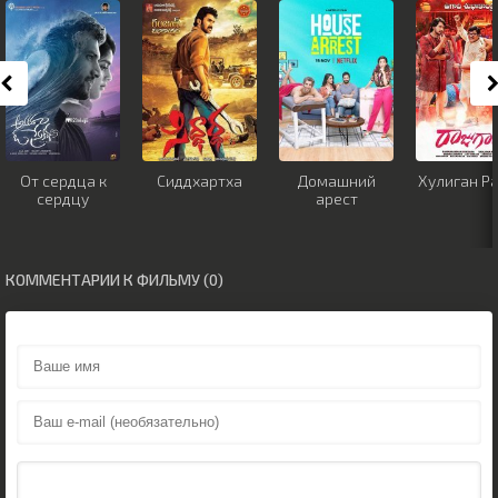
От сердца к
Сиддхартха
Домашний
Хулиган Р
сердцу
арест
КОММЕНТАРИИ К ФИЛЬМУ (0)