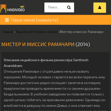
Наше меню (нажмите)
Главная
»
Индийские боевики онлайн
»
Мистер и миссис Рамачари
МИСТЕР И МИССИС РАМАЧАРИ
(2014)
Описание индийского фильма режиссёра
Santhosh
Ananddram
:
Отношения Рамачари с отцом давно нельзя назвать
хорошими. Молодой человек старается во всём перечить ему.
Рамачари достаточно редко посещает занятия в колледже,
предпочитая проводить время вместе со своими друзьями-
бездельниками. В учебном заведении он появляется только с
одной целью: побегать за красивыми девочками. Однажды он
влюбляется в девушку по имени Дивья, и она отвечает ему