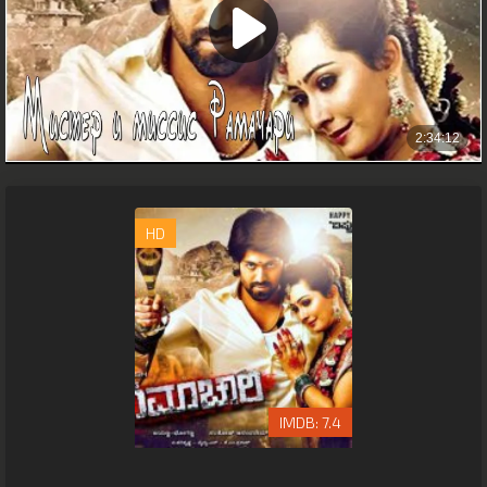
HD
7.4