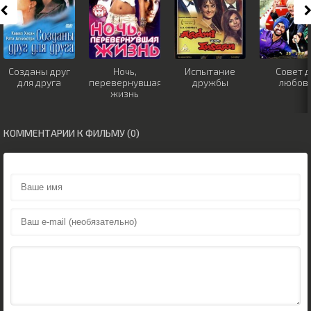
Созданы друг
Ночь,
Испытание
Совет д
для друга
перевернувшая
дружбы
любов
жизнь
КОММЕНТАРИИ К ФИЛЬМУ (0)