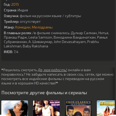
Год:
2015
Страна:
Индия
Озвучка:
фильм на русском языке / субтитры
Трейлер:
отсутствует
Жанр:
Комедии
Мелодрамы
В главных ролях
/в фильме снимались:
Дулкар Салман
,
Нитья
,
Пракаш Радж
,
Leela Samson
,
Винодхини Ваидинатхан
,
Рамья
Субраманиан
,
А. Шивакумар
,
John Devasahayam
,
Prabhu
Lakshman
,
Baby Rakshana
IMDB:
7.4
❝Решились смотреть
Да, моя радость!
онлайн и вам
понравилось? Не забудьте написать в своих соц. сетях, где можно
посмотреть все индийские фильмы с переводом на русском
языке и в хорошем HD качестве!❝
Посмотрите другие фильмы и сериалы