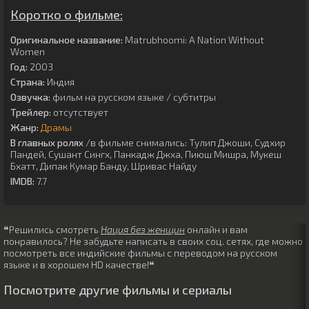
Коротко о фильме:
Оригинальное название:
Matrubhoomi: A Nation Without
Women
Год:
2003
Страна:
Индия
Озвучка:
фильм на русском языке / субтитры
Трейлер:
отсутствует
Жанр:
Драмы
В главных ролях
/в фильме снимались:
Тулип Джоши
,
Судхир
Пандей
,
Сушант Сингх
,
Панкадж Джха
,
Пиюш Мишра
,
Мукеш
Бхатт
,
Дипак Кумар Банду
,
Шривас Найду
IMDB:
7.7
❝Решились смотреть
Нация без женщин
онлайн и вам
понравилось? Не забудьте написать в своих соц. сетях, где можно
посмотреть все индийские фильмы с переводом на русском
языке и в хорошем HD качестве!❝
Посмотрите другие фильмы и сериалы