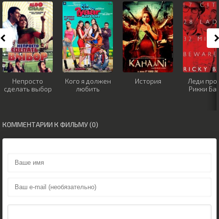
Непросто
Кого я должен
История
Леди про
сделать выбор
любить
Рикки Ба
КОММЕНТАРИИ К ФИЛЬМУ (0)