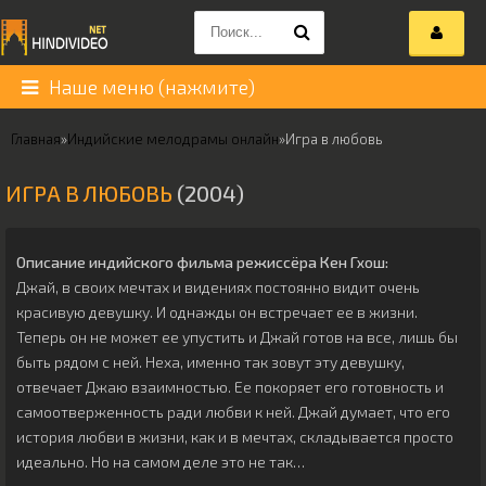
Наше меню (нажмите)
Главная
»
Индийские мелодрамы онлайн
»
Игра в любовь
ИГРА В ЛЮБОВЬ
(2004)
Описание индийского фильма режиссёра
Кен Гхош
:
Джай, в своих мечтах и видениях постоянно видит очень
красивую девушку. И однажды он встречает ее в жизни.
Теперь он не может ее упустить и Джай готов на все, лишь бы
быть рядом с ней. Неха, именно так зовут эту девушку,
отвечает Джаю взаимностью. Ее покоряет его готовность и
самоотверженность ради любви к ней. Джай думает, что его
история любви в жизни, как и в мечтах, складывается просто
идеально. Но на самом деле это не так…