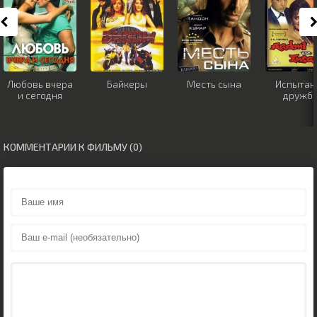
Любовь вчера
Байкеры
Месть сына
Испытан
и сегодня
дружб
КОММЕНТАРИИ К ФИЛЬМУ (0)