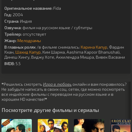
Оригинальное название:
Fida
Год:
2004
Страна:
Индия
Озвучка:
фильм на русском языке / субтитры
Трейлер:
отсутствует
Жанр:
Мелодрамы
В главных ролях
/в фильме снимались:
Карина Капур
,
Фардин
Кхан
,
Шахид Капур
,
Ким Шарма
,
Aashima Kapoor Bhanushali
,
Динеш Хингу
,
Виджу Хоте
,
Акхилендра Мишра
,
Вивек Васвани
IMDB:
5.5
❝Решились смотреть
Игра в любовь
онлайн и вам понравилось?
Не забудьте написать в своих соц. сетях, где можно посмотреть
все индийские фильмы с переводом на русском языке и в
хорошем HD качестве!❝
Посмотрите другие фильмы и сериалы