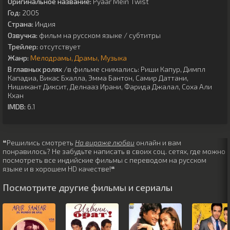
Оригинальное название:
Pyaar Mein Twist
Год:
2005
Страна:
Индия
Озвучка:
фильм на русском языке / субтитры
Трейлер:
отсутствует
Жанр:
Мелодрамы
Драмы
Музыка
В главных ролях
/в фильме снимались:
Риши Капур
,
Димпл
Кападиа
,
Викас Бхалла
,
Эмма Бантон
,
Самир Даттани
,
Нишикант Диксит
,
Делнааз Ирани
,
Фарида Джалал
,
Соха Али
Кхан
IMDB:
6.1
❝Решились смотреть
На вираже любви
онлайн и вам
понравилось? Не забудьте написать в своих соц. сетях, где можно
посмотреть все индийские фильмы с переводом на русском
языке и в хорошем HD качестве!❝
Посмотрите другие фильмы и сериалы