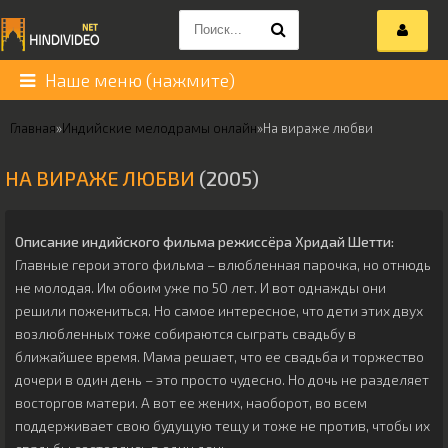
Наше меню (нажмите)
Главная
»
Индийские мелодрамы онлайн
»
На вираже любви
НА ВИРАЖЕ ЛЮБВИ
(2005)
Описание индийского фильма режиссёра
Хридай Шетти
:
Главные герои этого фильма – влюбленная парочка, но отнюдь
не молодая. Им обоим уже по 50 лет. И вот однажды они
решили пожениться. Но самое интересное, что дети этих двух
возлюбленных тоже собираются сыграть свадьбу в
ближайшее время. Мама решает, что ее свадьба и торжество
дочери в один день – это просто чудесно. Но дочь не разделяет
восторгов матери. А вот ее жених, наоборот, во всем
поддерживает свою будущую тещу и тоже не против, чтобы их