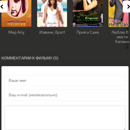
Мир Апу
Извини, брат!
Прия и Саки
Люблю Вас
мисте
Калакар
КОММЕНТАРИИ К ФИЛЬМУ (0)