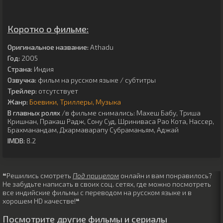
Коротко о фильме:
Оригинальное название:
Athadu
Год:
2005
Страна:
Индия
Озвучка:
фильм на русском языке / субтитры
Трейлер:
отсутствует
Жанр:
Боевики
Триллеры
Музыка
В главных ролях
/в фильме снимались:
Махеш Бабу
,
Триша
Кришнан
,
Пракаш Радж
,
Сону Суд
,
Шриниваса Рао Кота
,
Нассер
,
Брахманандам
,
Дхармаварапу Субраманьям
,
Аджай
IMDB:
8.2
❝Решились смотреть
Под прицелом
онлайн и вам понравилось?
Не забудьте написать в своих соц. сетях, где можно посмотреть
все индийские фильмы с переводом на русском языке и в
хорошем HD качестве!❝
Посмотрите другие фильмы и сериалы