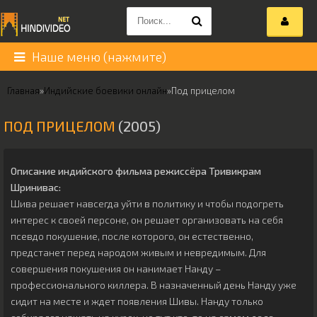
Наше меню (нажмите)
Главная
»
Индийские боевики онлайн
»
Под прицелом
ПОД ПРИЦЕЛОМ
(2005)
Описание индийского фильма режиссёра
Тривикрам
Шринивас
:
Шива решает навсегда уйти в политику и чтобы подогреть
интерес к своей персоне, он решает организовать на себя
псевдо покушение, после которого, он естественно,
предстанет перед народом живым и невредимым. Для
совершения покушения он нанимает Нанду –
профессионального киллера. В назначенный день Нанду уже
сидит на месте и ждет появления Шивы. Нанду только