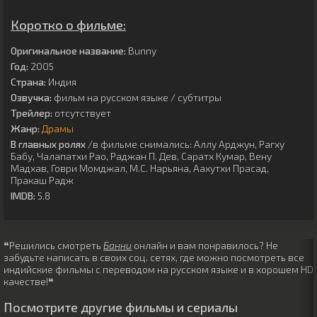
Коротко о фильме:
Оригинальное название:
Bunny
Год:
2005
Страна:
Индия
Озвучка:
фильм на русском языке / субтитры
Трейлер:
отсутствует
Жанр:
Драмы
В главных ролях
/в фильме снимались:
Аллу Арджун
,
Рагху
Бабу
,
Чалапатхи Рао
,
Раджан П. Дев
,
Саратх Кумар
,
Вену
Мадхав
,
Говри Момджал
,
М.С. Нарьяна
,
Аахутхи Прасад
,
Пракаш Радж
IMDB:
5.8
❝Решились смотреть
Банни
онлайн и вам понравилось? Не
забудьте написать в своих соц. сетях, где можно посмотреть все
индийские фильмы с переводом на русском языке и в хорошем HD
качестве!❝
Посмотрите другие фильмы и сериалы