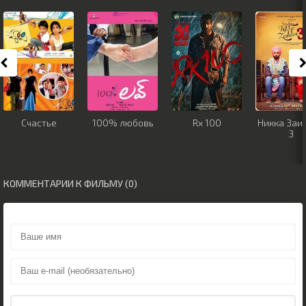
Счастье
100% любовь
Rx 100
Никка Заи
3
КОММЕНТАРИИ К ФИЛЬМУ (0)