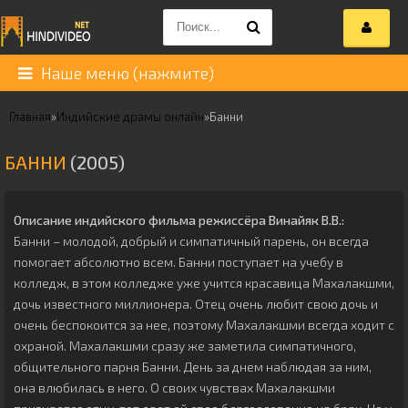
Наше меню (нажмите)
Главная
»
Индийские драмы онлайн
»
Банни
БАННИ
(2005)
Описание индийского фильма режиссёра
Винайяк В.В.
:
Банни – молодой, добрый и симпатичный парень, он всегда
помогает абсолютно всем. Банни поступает на учебу в
колледж, в этом колледже уже учится красавица Махалакшми,
дочь известного миллионера. Отец очень любит свою дочь и
очень беспокоится за нее, поэтому Махалакшми всегда ходит с
охраной. Махалакшми сразу же заметила симпатичного,
общительного парня Банни. День за днем наблюдая за ним,
она влюбилась в него. О своих чувствах Махалакшми