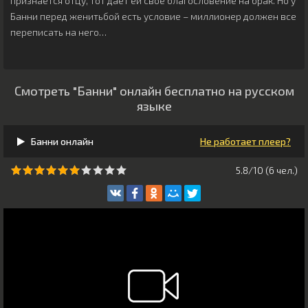
признается отцу, тот дает ей свое благословение на брак. Но у
Банни перед женитьбой есть условие – миллионер должен все
переписать на него…
Смотреть "Банни" онлайн бесплатно на русском
языке
Банни онлайн
Не работает плеер?
5.8/10 (
6
чeл.)