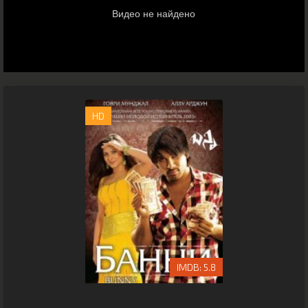
HD
5.8