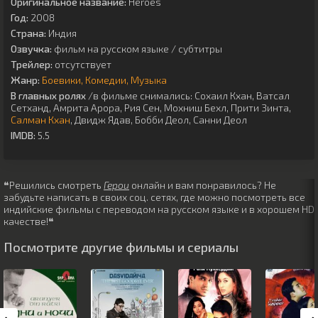
Оригинальное название:
Heroes
Год:
2008
Страна:
Индия
Озвучка:
фильм на русском языке / субтитры
Трейлер:
отсутствует
Жанр:
Боевики
Комедии
Музыка
В главных ролях
/в фильме снимались:
Сохаил Кхан
,
Ватсал
Сетханд
,
Амрита Арора
,
Рия Сен
,
Мохниш Бехл
,
Прити Зинта
,
Салман Кхан
,
Двидж Ядав
,
Бобби Деол
,
Санни Деол
IMDB:
5.5
❝Решились смотреть
Герои
онлайн и вам понравилось? Не
забудьте написать в своих соц. сетях, где можно посмотреть все
индийские фильмы с переводом на русском языке и в хорошем HD
качестве!❝
Посмотрите другие фильмы и сериалы