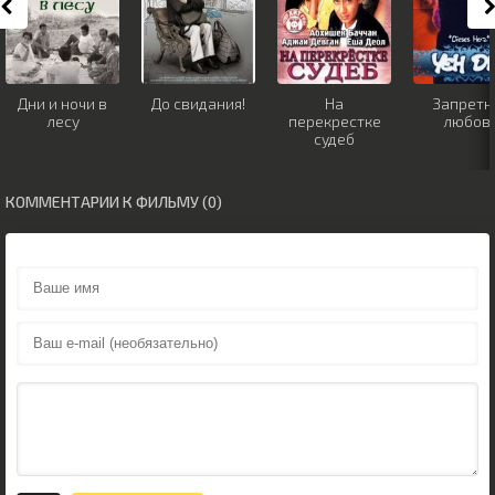
Дни и ночи в
До свидания!
На
Запретн
лесу
перекрестке
любов
судеб
КОММЕНТАРИИ К ФИЛЬМУ (0)