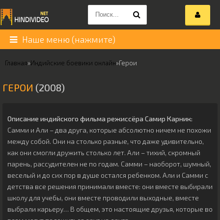
Наше меню (нажмите)
Главная
»
Индийские боевики онлайн
»
Герои
ГЕРОИ
(2008)
Описание индийского фильма режиссёра
Самир Карник
:
Самми и Али – два друга, которые абсолютно ничем не похожи
между собой. Они на столько разные, что даже удивительно,
как они смогли дружить столько лет. Али – тихий, скромный
парень, рассудителен не по годам. Самми – наоборот, шумный,
веселый и до сих пор в душе остался ребенком. Али и Самми с
детства все решения принимали вместе: они вместе выбирали
школу для учебы, они вместе проводили выходные, вместе
выбрали карьеру… В общем, это настоящие друзья, которые во