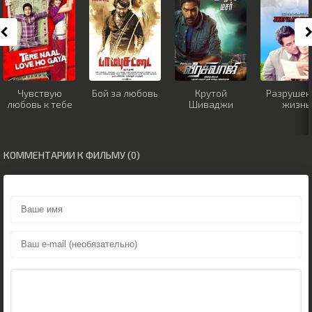
Чувствую
Бой за любовь
Крутой
Разрушен
любовь к тебе
Шиваджи
жизнь
КОММЕНТАРИИ К ФИЛЬМУ (0)