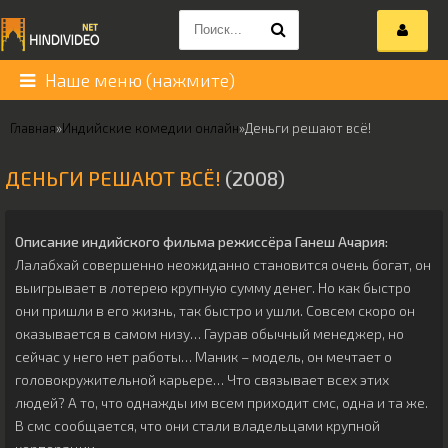
Наше меню (нажмите)
Главная
»
Индийские комедии онлайн
»
Деньги решают всё!
ДЕНЬГИ РЕШАЮТ ВСЁ!
(2008)
Описание индийского фильма режиссёра
Ганеш Ачария
:
Лалабхай совершенно неожиданно становится очень богат, он
выигрывает в лотерею крупную сумму денег. Но как быстро
они пришли в его жизнь, так быстро и ушли. Совсем скоро он
оказывается в самом низу… Гаурав обычный менеджер, но
сейчас у него нет работы… Маник – модель, он мечтает о
головокружительной карьере… Что связывает всех этих
людей? А то, что однажды им всем приходит смс, одна и та же.
В смс сообщается, что они стали владельцами крупной