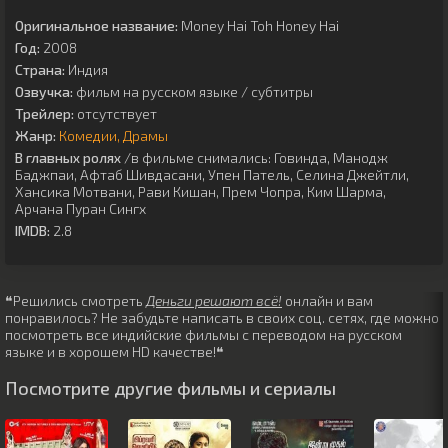
Оригинальное название:
Money Hai Toh Honey Hai
Год:
2008
Страна:
Индия
Озвучка:
фильм на русском языке / субтитры
Трейлер:
отсутствует
Жанр:
Комедии
Драмы
В главных ролях
/в фильме снимались:
Говинда
,
Манодж
Баджпаи
,
Афтаб Шивдасани
,
Упен Патель
,
Селина Джейтли
,
Хансика Мотвани
,
Рави Кишан
,
Прем Чопра
,
Ким Шарма
,
Арчана Пуран Сингх
IMDB:
2.8
❝Решились смотреть
Деньги решают всё!
онлайн и вам
понравилось? Не забудьте написать в своих соц. сетях, где можно
посмотреть все индийские фильмы с переводом на русском
языке и в хорошем HD качестве!❝
Посмотрите другие фильмы и сериалы