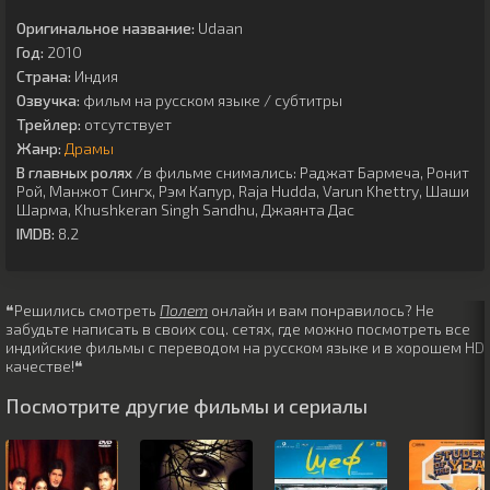
Оригинальное название:
Udaan
Год:
2010
Страна:
Индия
Озвучка:
фильм на русском языке / субтитры
Трейлер:
отсутствует
Жанр:
Драмы
В главных ролях
/в фильме снимались:
Раджат Бармеча
,
Ронит
Рой
,
Манжот Сингх
,
Рэм Капур
,
Raja Hudda
,
Varun Khettry
,
Шаши
Шарма
,
Khushkeran Singh Sandhu
,
Джаянта Дас
IMDB:
8.2
❝Решились смотреть
Полет
онлайн и вам понравилось? Не
забудьте написать в своих соц. сетях, где можно посмотреть все
индийские фильмы с переводом на русском языке и в хорошем HD
качестве!❝
Посмотрите другие фильмы и сериалы