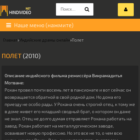
Наше меню (нажмите)
Главная
»
Индийские драмы онлайн
»
Полет
ПОЛЕТ
(2010)
Описание индийского фильма режиссёра
Викрамадитья
Мотване
:
Рохан провел почти восемь лет в пансионате и вот сейчас он
возвращается обратной в свой родной дом. Но дома его
приезду не особо рады. У Рохана очень строгий отец, к тому же
в доме живет его младший сводный брат, о котором он даже
не знал. Отец не долго думая отправляет Рохана работать на
завод. Рохан работает на металлургическом заводе,
осваивает новую профессию. Но это все не то, о чем всю