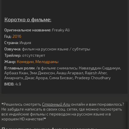
Коротко о фильме:
Оригинальное название:
Freaky Ali
Год:
2016
Страна:
Индия
Озвучка:
фильм на русском языке / субтитры
Трейлер:
отсутствует
Жанр:
Комедии
Мелодрамы
В главных ролях
/в фильме снимались:
Навазуддин Сиддикуи
,
Арбааз Кхан
,
Эми Джексон
,
Акаш Агарвал
,
Rajesh Aher
,
Амарнатх
,
Джас Арора
,
Сима Бисвас
,
Pradeep Choudhary
IMDB:
4.9
❝Решились смотреть
Странный Али
онлайн и вам понравилось?
Не забудьте написать в своих соц. сетях, где можно посмотреть
все индийские фильмы с переводом на русском языке и в
хорошем HD качестве!❝