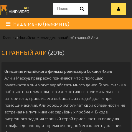
Наше меню (нажмите)
Главная
»
Индийские комедии онлайн
»
Странный Али
СТРАННЫЙ АЛИ
(2016)
Описание индийского фильма режиссёра
Сохаил Кхан
:
Али и Маскуд прекрасно понимают, что с помощью
рэкетирства они могут заработать много денег. Герои фильма
работают на влиятельного и деспотичного криминального
авторитета, привыкшего выбивать из людей долги при
помощи насилия. Али хорошо исполняет свои обязанности, не
встречая на пути никаких серьёзных проблем. В ходе
очередного задания главный герой приезжает на поле для
гольфа, где проводит время очередной его клиент-должник.