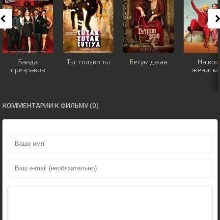
Банда
Ты, только ты
Бегум джан
На ком
призраков
женитьс
КОММЕНТАРИИ К ФИЛЬМУ (0)