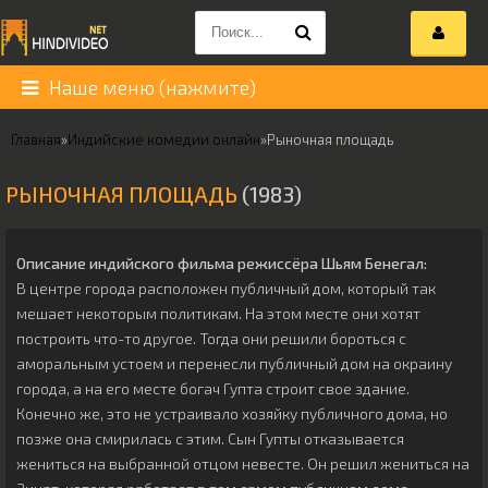
Наше меню (нажмите)
Главная
»
Индийские комедии онлайн
»
Рыночная площадь
РЫНОЧНАЯ ПЛОЩАДЬ
(1983)
Описание индийского фильма режиссёра
Шьям Бенегал
:
В центре города расположен публичный дом, который так
мешает некоторым политикам. На этом месте они хотят
построить что-то другое. Тогда они решили бороться с
аморальным устоем и перенесли публичный дом на окраину
города, а на его месте богач Гупта строит свое здание.
Конечно же, это не устраивало хозяйку публичного дома, но
позже она смирилась с этим. Сын Гупты отказывается
жениться на выбранной отцом невесте. Он решил жениться на