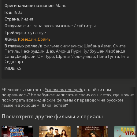
Оригинальное название:
Mandi
Год:
1983
Страна:
Индия
Озвучка:
фильм на русском языке / субтитры
Трейлер:
отсутствует
Жанр:
Комедии
Драмы
В главных ролях
/в фильме снимались:
Шабана Азми
,
Смита
Патиль
,
Насируддин Шах
,
Амриш Пури
,
Кулбхушан Харбанда
,
Саид Джаффри
,
Ом Пури
,
Шрила Моджумдар
,
Нина Гупта
,
Гита
Сиддхарт
IMDB:
7.5
❝Решились смотреть
Рыночная площадь
онлайн и вам
понравилось? Не забудьте написать в своих соц. сетях, где можно
посмотреть все индийские фильмы с переводом на русском
языке и в хорошем HD качестве!❝
Посмотрите другие фильмы и сериалы