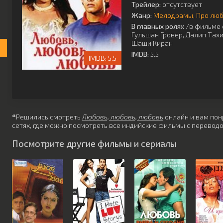
Трейлер:
отсутствует
Жанр:
Мелодрамы
Про лю
В главных ролях
/в фильме 
Гульшан Гровер
,
Далип Тах
Шаши Киран
IMDB:
5.5
5.5
❝Решились смотреть
Любовь, любовь, любовь
онлайн и вам понр
сетях, где можно посмотреть все индийские фильмы с переводо
Посмотрите другие фильмы и сериалы