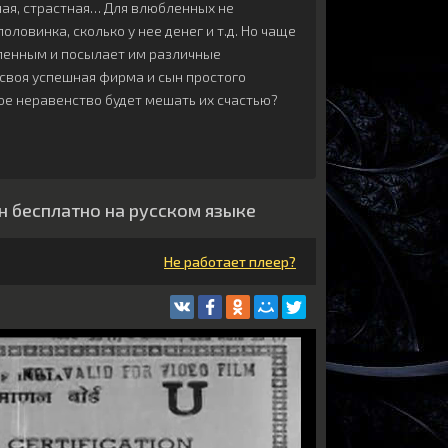
жная, страстная… Для влюбленных не
оловинка, сколько у нее денег и т.д. Но чаще
бленным и посылает им различные
о своя успешная фирма и сын простого
ное неравенство будет мешать их счастью?
н бесплатно на русском языке
Не работает плеер?