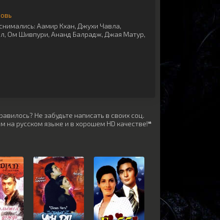
бовь
снимались:
Аамир Кхан
,
Джухи Чавла
,
ил
,
Ом Шивпури
,
Ананд Балрадж
,
Джая Матур
,
авилось? Не забудьте написать в своих соц.
м на русском языке и в хорошем HD качестве!❝