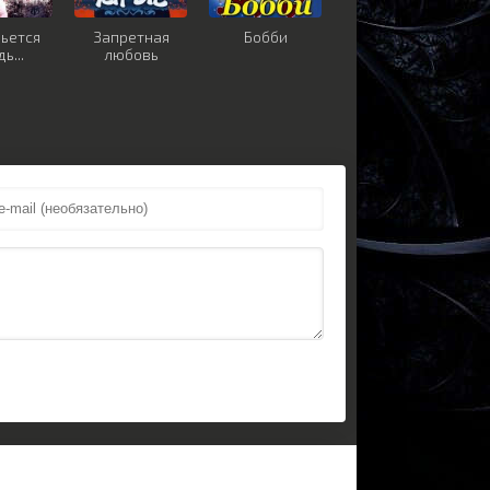
льется
Запретная
Бобби
ь...
любовь