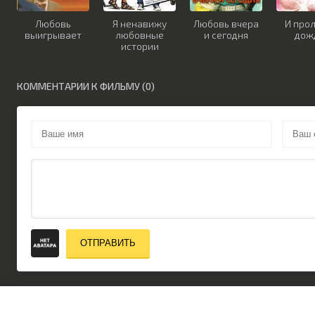
Любовь
Я ненавижу
Любовь вчера
И про
выигрывает
любовные
и сегодня
дожд
истории
КОММЕНТАРИИ К ФИЛЬМУ (0)
ОТПРАВИТЬ