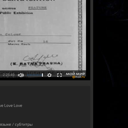
ve Love Love
языке / субтитры