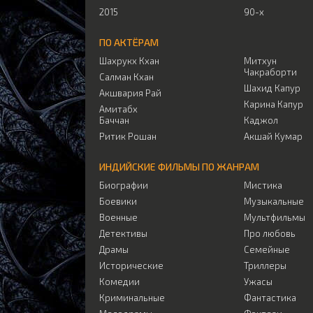
2015
90-х
ПО АКТЁРАМ
Шахрукх Кхан
Митхун
Чакраборти
Салман Кхан
Шахид Капур
Акшвария Рай
Карина Капур
Амитабх
Баччан
Каджол
Ритик Рошан
Акшай Кумар
ИНДИЙСКИЕ ФИЛЬМЫ ПО ЖАНРАМ
Биографии
Мистика
Боевики
Музыкальные
Военные
Мультфильмы
Детективы
Про любовь
Драмы
Семейные
Исторические
Триллеры
Комедии
Ужасы
Криминальные
Фантастика