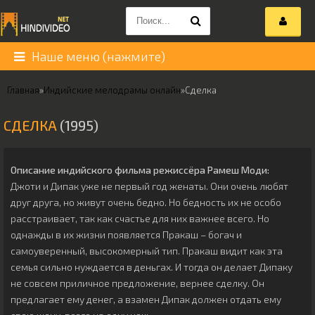
Наше меню (нажмите)
Главная
»
Индийские мелодрамы онлайн
»
Сделка
СДЕЛКА
(1995)
Описание индийского фильма режиссёра
Рамеш Моди
:
Джоти и Дипак уже не первый год женаты. Они очень любят
друг друга, но живут очень бедно. Но бедность их не особо
расстраивает, так как счастье для них важнее всего. Но
однажды в их жизни появляется Пракаш – богач и
самоуверенный, высокомерный тип. Пракаш видит как эта
семья сильно нуждается в деньгах. И тогда он делает Дипаку
не совсем приличное предложение, вернее сделку. Он
предлагает ему денег, а взамен Дипак должен отдать ему