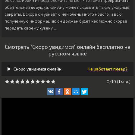
её сына. Кевин и предположить не мог, что такая прекрасная и
обаятельная девушка, как Ану может скрывать такие ужасные
секреты. Вскоре он узнает о ней очень много нового, и всю
полученную информацию он должен будет как можно скорее
передать своему кузену…
Смотреть "Скоро увидимся" онлайн бесплатно на
русском языке
Скоро увидимся онлайн
Не работает плеер?
0/10 (
1
чeл.)