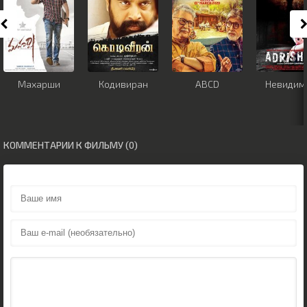
Махарши
Кодивиран
ABCD
Невидим
КОММЕНТАРИИ К ФИЛЬМУ (0)