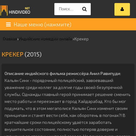
Наше меню (нажмите)
Главная
»
Индийские комедии онлайн
»
Крекер
КРЕКЕР
(2015)
Описание индийского фильма режиссёра
Анил Равипуди
:
Кальян Синх - порядочный полицейский, завоевавший
уважение среди коллег за долгие годы своей безупречной
службы. Однажды главный герой принимает решение сменить
место работы и переезжает в город Хайдарабад. Кто бы мог
подумать, что в этом мегаполисе Кальян Синх изменит своим
принципам и станет вести себя, как оборотень в погонах?! В
кратчайшие сроки полицейскому удаётся заработать
внушительное состояние, полностью потеряв доверие и