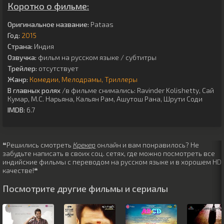
Коротко о фильме:
Оригинальное название:
Pataas
Год:
2015
Страна:
Индия
Озвучка:
фильм на русском языке / субтитры
Трейлер:
отсутствует
Жанр:
Комедии
Мелодрамы
Триллеры
В главных ролях
/в фильме снимались:
Ravinder Kolishetty
,
Сай
Кумар
,
М.С. Нарьяна
,
Кальян Рам
,
Ашутош Рана
,
Шрути Соди
IMDB:
6.7
❝Решились смотреть
Крекер
онлайн и вам понравилось? Не
забудьте написать в своих соц. сетях, где можно посмотреть все
индийские фильмы с переводом на русском языке и в хорошем HD
качестве!❝
Посмотрите другие фильмы и сериалы