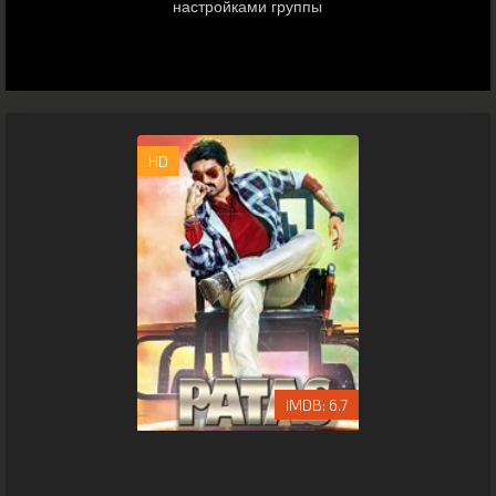
HD
6.7