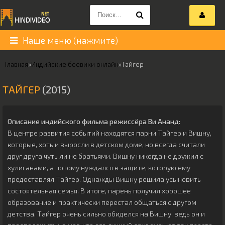
Наше меню (нажмите)
Главная
»
Индийские боевики онлайн
»
Тайгер
ТАЙГЕР
(2015)
Описание индийского фильма режиссёра
Ви Ананд
:
В центре развития событий находятся парни Тайгер и Вишну,
которые, хоть и выросли в детском доме, но всегда считали
друг друга чуть ли не братьями. Вишну никогда не дружил с
хулиганами, а потому нуждался в защите, которую ему
предоставлял Тайгер. Однажды Вишну решила усыновить
состоятельная семья. В итоге, парень получил хорошее
образование и практически перестал общаться с другом
детства. Тайгер очень сильно обиделся на Вишну, ведь он и