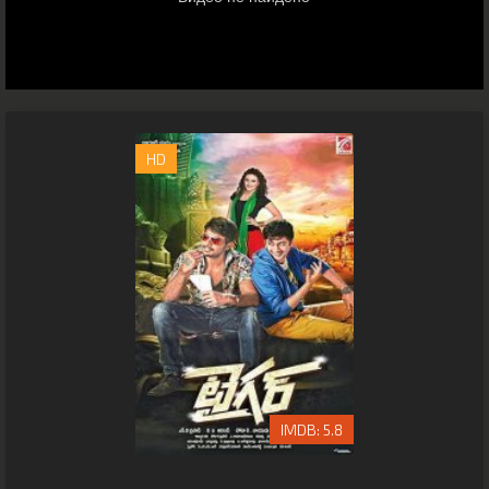
HD
5.8