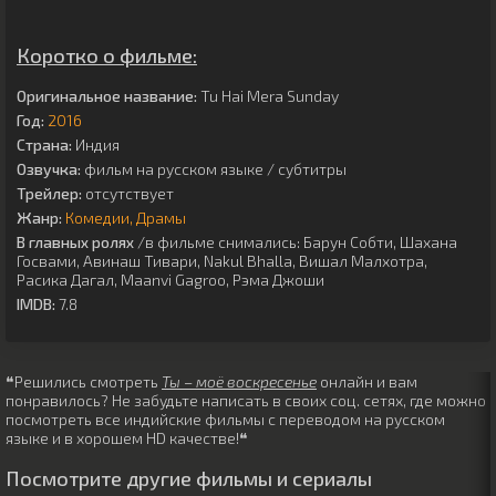
Коротко о фильме:
Оригинальное название:
Tu Hai Mera Sunday
Год:
2016
Страна:
Индия
Озвучка:
фильм на русском языке / субтитры
Трейлер:
отсутствует
Жанр:
Комедии
Драмы
В главных ролях
/в фильме снимались:
Барун Собти
,
Шахана
Госвами
,
Авинаш Тивари
,
Nakul Bhalla
,
Вишал Малхотра
,
Расика Дагал
,
Maanvi Gagroo
,
Рэма Джоши
IMDB:
7.8
❝Решились смотреть
Ты – моё воскресенье
онлайн и вам
понравилось? Не забудьте написать в своих соц. сетях, где можно
посмотреть все индийские фильмы с переводом на русском
языке и в хорошем HD качестве!❝
Посмотрите другие фильмы и сериалы