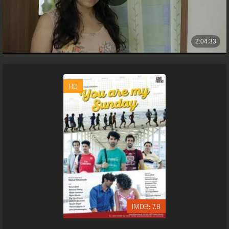
HD
7.8