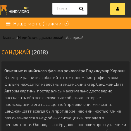
Наше меню (нажмите)
Главная
»
Индийские драмы онлайн
»
Санджай
САНДЖАЙ
(2018)
Описание индийского фильма режиссёра
Раджкумар Хирани
:
В центре развития событий в этом новом биографическом
фильме находится известный индийский актёр Санджай Датт.
Авторы картины постарались максимально достоверно
рассказать обо всех ключевых событиях, которые
происходили в его насыщенной приключениями жизни.
Санджай Датт всегда был противоречивой личностью. Он не
раз оказывался в неудобных ситуациях и попадал в
неприятности. Однажды актёр даже совершил преступление и