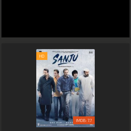
HD
7.7