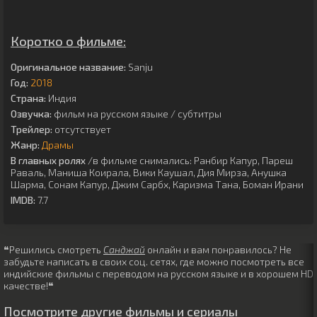
Коротко о фильме:
Оригинальное название:
Sanju
Год:
2018
Страна:
Индия
Озвучка:
фильм на русском языке / субтитры
Трейлер:
отсутствует
Жанр:
Драмы
В главных ролях
/в фильме снимались:
Ранбир Капур
,
Пареш
Раваль
,
Маниша Коирала
,
Вики Каушал
,
Дия Мирза
,
Анушка
Шарма
,
Сонам Капур
,
Джим Сарбх
,
Каризма Тана
,
Боман Ирани
IMDB:
7.7
❝Решились смотреть
Санджай
онлайн и вам понравилось? Не
забудьте написать в своих соц. сетях, где можно посмотреть все
индийские фильмы с переводом на русском языке и в хорошем HD
качестве!❝
Посмотрите другие фильмы и сериалы