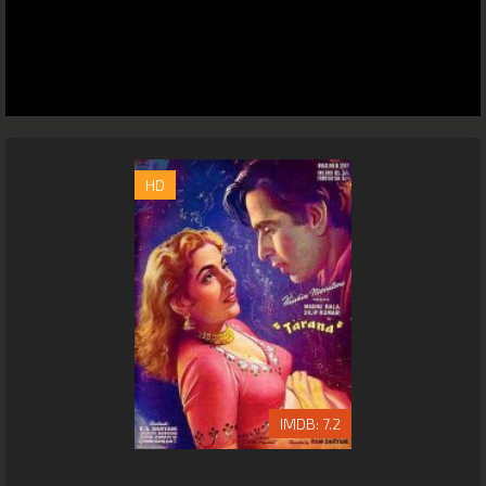
HD
7.2