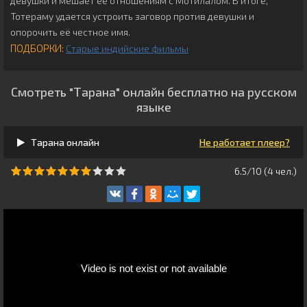
девушки и мешает её отношениям с Мотилалом. В итоге,
Тотераму удается устроить заговор против девушки и
опорочить её честное имя.
ПОДБОРКИ:
Старые индийские фильмы
Смотреть "Тарана" онлайн бесплатно на русском
языке
Тарана онлайн
Не работает плеер?
6.5/10 (
4
чeл.)