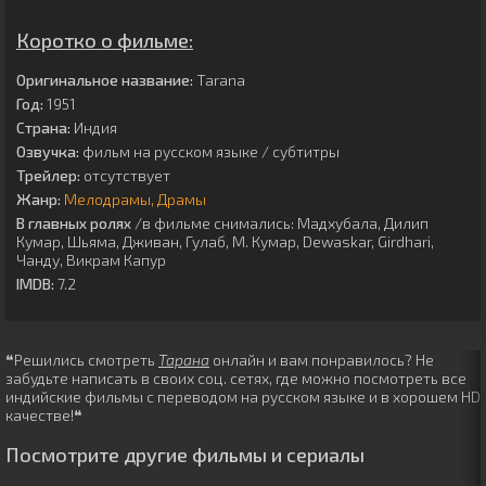
Коротко о фильме:
Оригинальное название:
Tarana
Год:
1951
Страна:
Индия
Озвучка:
фильм на русском языке / субтитры
Трейлер:
отсутствует
Жанр:
Мелодрамы
Драмы
В главных ролях
/в фильме снимались:
Мадхубала
,
Дилип
Кумар
,
Шьяма
,
Дживан
,
Гулаб
,
М. Кумар
,
Dewaskar
,
Girdhari
,
Чанду
,
Викрам Капур
IMDB:
7.2
❝Решились смотреть
Тарана
онлайн и вам понравилось? Не
забудьте написать в своих соц. сетях, где можно посмотреть все
индийские фильмы с переводом на русском языке и в хорошем HD
качестве!❝
Посмотрите другие фильмы и сериалы