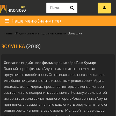
Наше меню (нажмите)
Главная
»
Индийские мелодрамы онлайн
»
Золушка
ЗОЛУШКА
(2018)
Описание индийского фильма режиссёра
Рам Кумар
:
Главный герой фильма Арун с самого детства мечтал
преуспеть в кинобизнесе. Он старался изо всех сил, однако
ему было не суждено стать известным режиссёром. Аруна
ожидала целая череда провалов, которые в конце концов
заставили его похоронить свою мечту. Немалую роль в этой
истории сыграла семья главного героя. Родственники Аруна
принялись оказывать на него давление, в результате чего он
решил резко изменить свою жизнь. Молодой человек вдруг