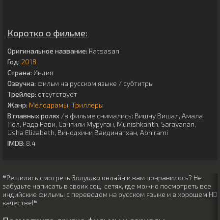
Коротко о фильме:
Оригинальное название:
Ratsasan
Год:
2018
Страна:
Индия
Озвучка:
фильм на русском языке / субтитры
Трейлер:
отсутствует
Жанр:
Мелодрамы
Триллеры
В главных ролях
/в фильме снимались:
Вишну Вишал
,
Амала
Пол
,
Рада Рави
,
Сангили Муруган
,
Munishkanth
,
Saravanan
,
Usha Elizabeth
,
Винодхини Ваидинатхан
,
Abhirami
IMDB:
8.4
❝Решились смотреть
Золушка
онлайн и вам понравилось? Не
забудьте написать в своих соц. сетях, где можно посмотреть все
индийские фильмы с переводом на русском языке и в хорошем HD
качестве!❝