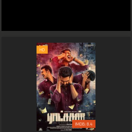
HD
8.4