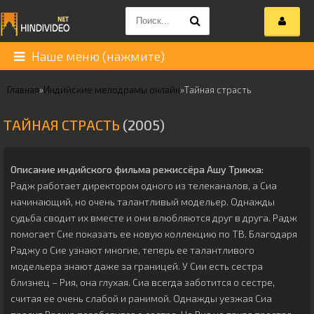
Наше меню (нажмите)
Главная
»
Индийские мелодрамы онлайн
»
Тайная страсть
ТАЙНАЯ СТРАСТЬ
(2005)
Описание индийского фильма режиссёра
Ашу Трикха
:
Радж работает директором одного из телеканалов, а Сиа
начинающий, но очень талантливый модельер. Однажды
судьба сводит их вместе и они влюбляются друг в друга. Радж
помогает Сие показать ее новую коллекцию по ТВ. Благодаря
Раджу о Сие узнают многие, теперь ее талантливого
модельера знают даже за границей. У Сии есть сестра
близнец – Рия, она глухая. Сиа всегда заботится о сестре,
считая ее очень слабой и ранимой. Однажды уезжая Сиа