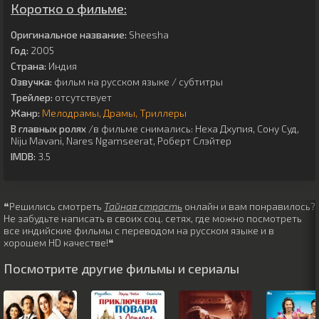
Коротко о фильме:
Оригинальное название:
Sheesha
Год:
2005
Страна:
Индия
Озвучка:
фильм на русском языке / субтитры
Трейлер:
отсутствует
Жанр:
Мелодрамы
Драмы
Триллеры
В главных ролях
/в фильме снимались:
Неха Дхупия
,
Сону Суд
,
Niju Mavani
,
Nares Ngamseerat
,
Роберт Слэйтер
IMDB:
3.5
❝Решились смотреть
Тайная страсть
онлайн и вам понравилось?
Не забудьте написать в своих соц. сетях, где можно посмотреть
все индийские фильмы с переводом на русском языке и в
хорошем HD качестве!❝
Посмотрите другие фильмы и сериалы