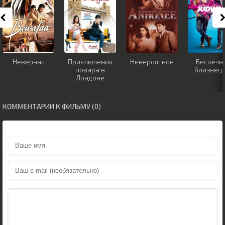
Неверная
Приключения
Невероятное
Беспечн
повара в
близнец
Лондоне
КОММЕНТАРИИ К ФИЛЬМУ (0)