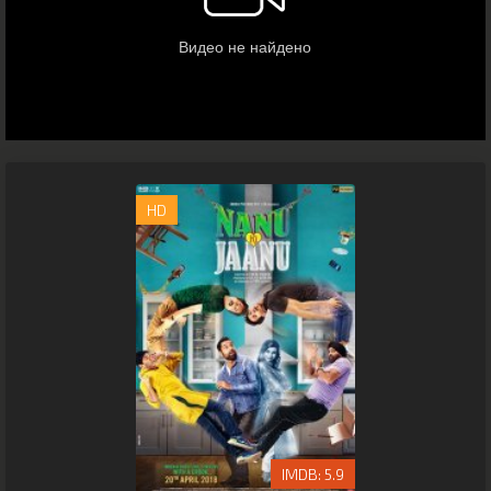
HD
5.9