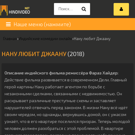
Наше меню (нажмите)
Главная
»
Индийские комедии онлайн
»
Нану любит Джаану
НАНУ ЛЮБИТ ДЖААНУ
(2018)
Описание индийского фильма режиссёра
Фараз Хайдер
:
Действие фильма развивается в современном Дели. Главный
герой картины Нану работает агентом по борьбе с
незаконными сделками, связанными с недвижимостью. Он
раскрывает различные преступные схемы и заставляет
нарушителей отвечать перед законом. В жизни Нану всё идёт
своим чередом, но однажды, вернувшись домой, он с ужасом
узнаёт, что в его квартире поселился призрак. Теперь молодой
человек должен разобраться с этой проблемой. В квартире