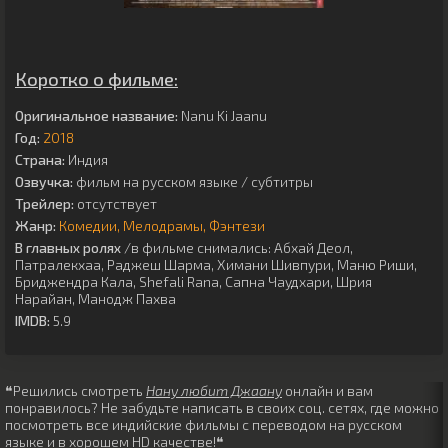
Коротко о фильме:
Оригинальное название:
Nanu Ki Jaanu
Год:
2018
Страна:
Индия
Озвучка:
фильм на русском языке / субтитры
Трейлер:
отсутствует
Жанр:
Комедии
Мелодрамы
Фэнтези
В главных ролях
/в фильме снимались:
Абхай Деол
,
Патралекхаа
,
Раджеш Шарма
,
Химани Шивпури
,
Маню Риши
,
Бриджендра Кала
,
Shefali Rana
,
Сапна Чаудхари
,
Шрия
Нарайан
,
Манодж Пахва
IMDB:
5.9
❝Решились смотреть
Нану любит Джаану
онлайн и вам
понравилось? Не забудьте написать в своих соц. сетях, где можно
посмотреть все индийские фильмы с переводом на русском
языке и в хорошем HD качестве!❝