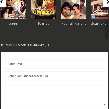
Биллу
Клятва
Черный камень
Водитель т
КОММЕНТАРИИ К ФИЛЬМУ (0)