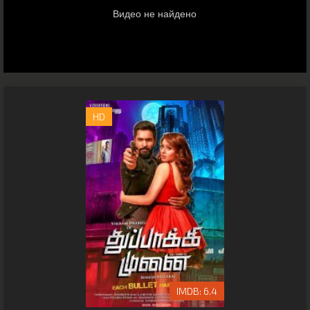
HD
6.4