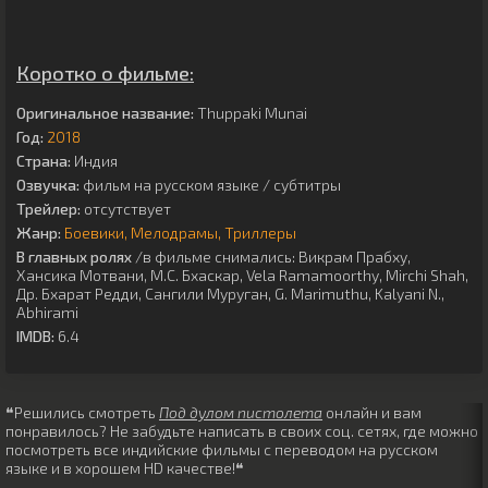
Коротко о фильме:
Оригинальное название:
Thuppaki Munai
Год:
2018
Страна:
Индия
Озвучка:
фильм на русском языке / субтитры
Трейлер:
отсутствует
Жанр:
Боевики
Мелодрамы
Триллеры
В главных ролях
/в фильме снимались:
Викрам Прабху
,
Хансика Мотвани
,
М.С. Бхаскар
,
Vela Ramamoorthy
,
Mirchi Shah
,
Др. Бхарат Редди
,
Сангили Муруган
,
G. Marimuthu
,
Kalyani N.
,
Abhirami
IMDB:
6.4
❝Решились смотреть
Под дулом пистолета
онлайн и вам
понравилось? Не забудьте написать в своих соц. сетях, где можно
посмотреть все индийские фильмы с переводом на русском
языке и в хорошем HD качестве!❝