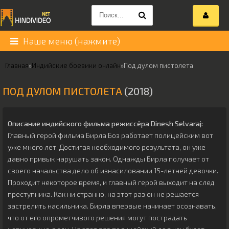
Наше меню (нажмите)
Главная
»
Индийские боевики онлайн
»
Под дулом пистолета
ПОД ДУЛОМ ПИСТОЛЕТА
(2018)
Описание индийского фильма режиссёра
Dinesh Selvaraj
:
Главный герой фильма Бирла Боз работает полицейским вот
уже много лет. Достигая необходимого результата, он уже
давно привык нарушать закон. Однажды Бирла получает от
своего начальства дело об изнасиловании 15-летней девочки.
Проходит некоторое время, и главный герой выходит на след
преступника. Как ни странно, на этот раз он не решается
застрелить насильника. Бирла впервые начинает осознавать,
что от его опрометчивого решения могут пострадать