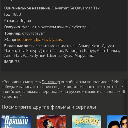
Оригинальное название:
Qayamat Se Qayamat Tak
Год:
1988
Страна:
Индия
Озвучка:
фильм на русском языке / субтитры
Трейлер:
отсутствует
Жанр:
Боевики
Драмы
Музыка
В главных ролях
/в фильме снимались:
Аамир Кхан
,
Джухи
Чавла
,
Гога Капур
,
Далип Тахил
,
Равиндра Капур
,
Аша Шарма
,
Алок Нат
,
Радж Зутши
,
Шехназ Кудиа
,
Чарушила
IMDB:
7.5
❝Решились смотреть
Приговор
онлайн и вам понравилось? Не
забудьте написать в своих соц. сетях, где можно посмотреть все
индийские фильмы с переводом на русском языке и в хорошем HD
качестве!❝
Посмотрите другие фильмы и сериалы