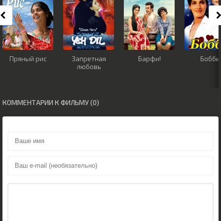
Пряный рис
Запретная
Барфи!
Бобби
любовь
КОММЕНТАРИИ К ФИЛЬМУ (0)