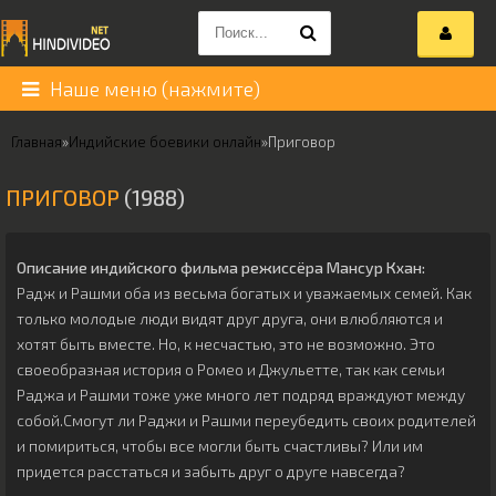
Наше меню (нажмите)
Главная
»
Индийские боевики онлайн
»
Приговор
ПРИГОВОР
(1988)
Описание индийского фильма режиссёра
Мансур Кхан
:
Радж и Рашми оба из весьма богатых и уважаемых семей. Как
только молодые люди видят друг друга, они влюбляются и
хотят быть вместе. Но, к несчастью, это не возможно. Это
своеобразная история о Ромео и Джульетте, так как семьи
Раджа и Рашми тоже уже много лет подряд враждуют между
собой.Смогут ли Раджи и Рашми переубедить своих родителей
и помириться, чтобы все могли быть счастливы? Или им
придется расстаться и забыть друг о друге навсегда?