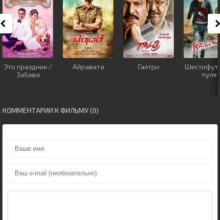
Это праздник /
Айравата
Гаятри
Шестифут
Забава
пуля
КОММЕНТАРИИ К ФИЛЬМУ (0)