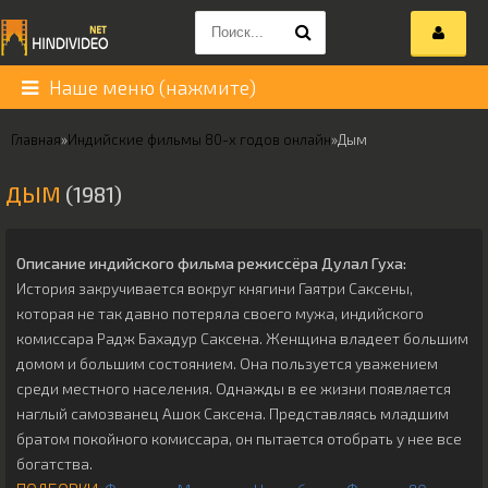
Наше меню (нажмите)
Главная
»
Индийские фильмы 80-х годов онлайн
»
Дым
ДЫМ
(1981)
Описание индийского фильма режиссёра
Дулал Гуха
:
История закручивается вокруг княгини Гаятри Саксены,
которая не так давно потеряла своего мужа, индийского
комиссара Радж Бахадур Саксена. Женщина владеет большим
домом и большим состоянием. Она пользуется уважением
среди местного населения. Однажды в ее жизни появляется
наглый самозванец Ашок Саксена. Представляясь младшим
братом покойного комиссара, он пытается отобрать у нее все
богатства.