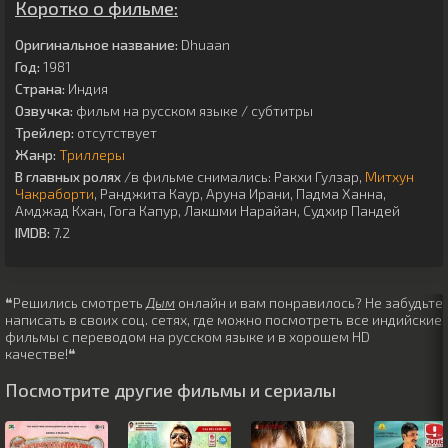
Коротко о фильме:
Оригинальное название:
Dhuaan
Год:
1981
Страна:
Индия
Озвучка:
фильм на русском языке / субтитры
Трейлер:
отсутствует
Жанр:
Триллеры
В главных ролях
/в фильме снимались:
Ракхи Гулзар
,
Митхун
Чакраборти
,
Ранджита Каур
,
Аруна Ирани
,
Падма Ханна
,
Амджад Кхан
,
Гога Капур
,
Лакшми Нарайан
,
Судхир Пандей
IMDB:
7.2
❝Решились смотреть
Дым
онлайн и вам понравилось? Не забудьте
написать в своих соц. сетях, где можно посмотреть все индийские
фильмы с переводом на русском языке и в хорошем HD
качестве!❝
Посмотрите другие фильмы и сериалы