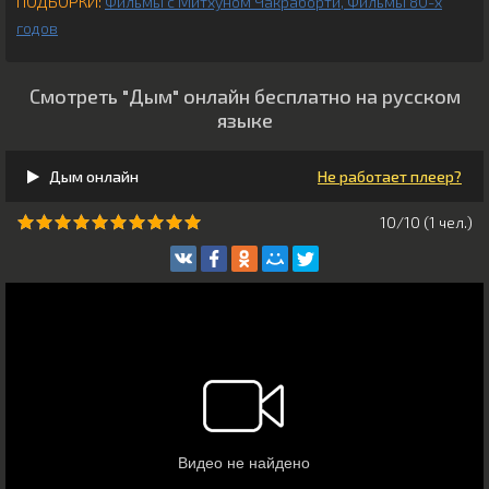
ПОДБОРКИ:
Фильмы с Митхуном Чакраборти
Фильмы 80-х
годов
Смотреть "Дым" онлайн бесплатно на русском
языке
Дым онлайн
Не работает плеер?
10/10 (
1
чeл.)