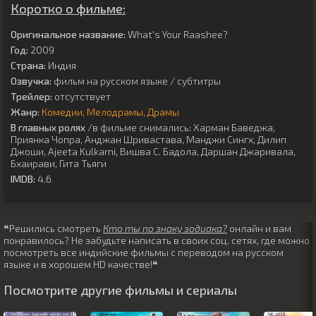
Коротко о фильме:
Оригинальное название:
What's Your Raashee?
Год:
2009
Страна:
Индия
Озвучка:
фильм на русском языке / субтитры
Трейлер:
отсутствует
Жанр:
Комедии
Мелодрамы
Драмы
В главных ролях
/в фильме снимались:
Харман Баведжа
,
Приянка Чопра
,
Анджан Шривастава
,
Манджи Сингх
,
Дилип
Джоши
,
Ajeeta Kulkarni
,
Вишва С. Бадола
,
Даршан Джаривала
,
Бхаирави
,
Гита Тьяги
IMDB:
4.6
❝Решились смотреть
Кто ты по знаку зодиака?
онлайн и вам
понравилось? Не забудьте написать в своих соц. сетях, где можно
посмотреть все индийские фильмы с переводом на русском
языке и в хорошем HD качестве!❝
Посмотрите другие фильмы и сериалы