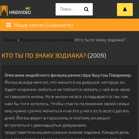
Наше меню (нажмите)
Главная
»
Индийские комедии онлайн
»
Кто ты по знаку зодиака?
КТО ТЫ ПО ЗНАКУ ЗОДИАКА?
(2009)
Описание индийского фильма режиссёра
Ашутош Говарикер
:
Йогеш всегда мечтал, что женится на девушке, которую он
будет искренне любить и не побоится связать с ней всю свою
оставшуюся жизнь. Но в жизни не все складывается так, как
нам бы того хотелось. Чтобы спасти положение своей семьи
ему нужно срочно жениться и на это у него есть всего десять
дней. Йогеш верит в гороскопы и поэтому он решил
встречаться с двенадцатью девушками,
представительницами разных знаков зодиака. Каждый день