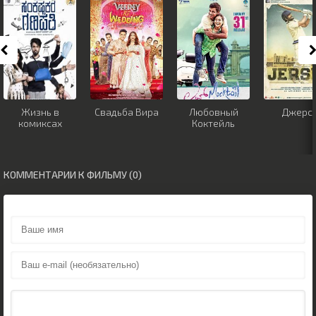
Жизнь в
Свадьба Вира
Любовный
Джерс
комиксах
Коктейль
КОММЕНТАРИИ К ФИЛЬМУ (0)