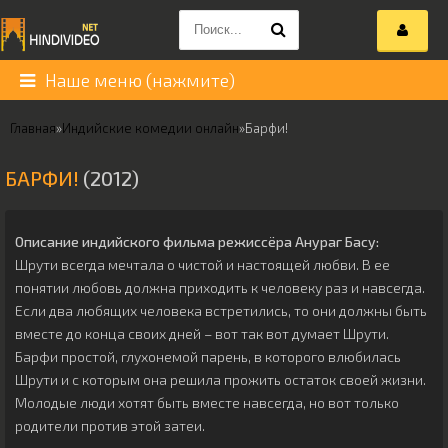
Наше меню (нажмите)
Главная
»
Индийские комедии онлайн
»
Барфи!
БАРФИ!
(2012)
Описание индийского фильма режиссёра
Анураг Басу
:
Шрути всегда мечтала о чистой и настоящей любви. В ее
понятии любовь должна приходить к человеку раз и навсегда.
Если два любящих человека встретились, то они должны быть
вместе до конца своих дней – вот так вот думает Шрути.
Барфи простой, глухонемой парень, в которого влюбилась
Шрути и с которым она решила прожить остаток своей жизни.
Молодые люди хотят быть вместе навсегда, но вот только
родители против этой затеи.