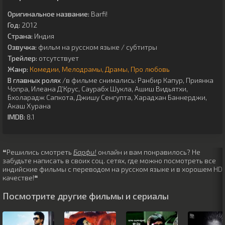
Оригинальное название:
Barfi!
Год:
2012
Страна:
Индия
Озвучка:
фильм на русском языке / субтитры
Трейлер:
отсутствует
Жанр:
Комедии
Мелодрамы
Драмы
Про любовь
В главных ролях
/в фильме снимались:
Ранбир Капур
,
Приянка
Чопра
,
Илеана Д’Крус
,
Саурабх Шукла
,
Ашиш Видьятхи
,
Бхоларадж Сапкота
,
Джишу Сенгупта
,
Харадхан Баннерджи
,
Акаш Хурана
IMDB:
8.1
❝Решились смотреть
Барфи!
онлайн и вам понравилось? Не
забудьте написать в своих соц. сетях, где можно посмотреть все
индийские фильмы с переводом на русском языке и в хорошем HD
качестве!❝
Посмотрите другие фильмы и сериалы