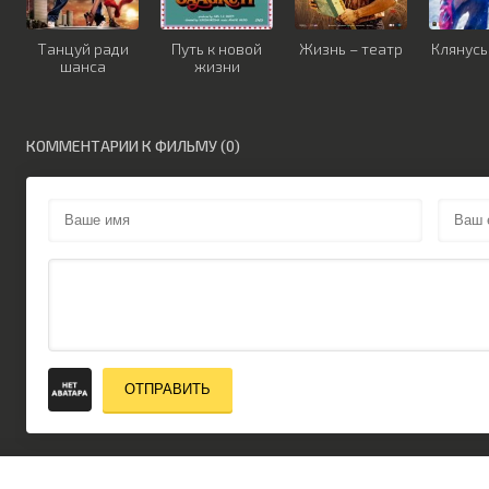
Танцуй ради
Путь к новой
Жизнь – театр
Клянус
шанса
жизни
КОММЕНТАРИИ К ФИЛЬМУ (0)
ОТПРАВИТЬ