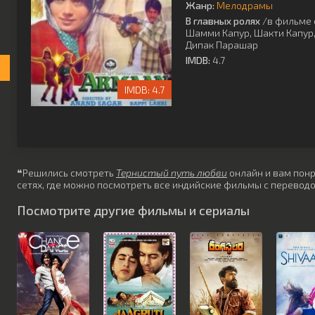
Жанр:
Мелодрамы
В главных ролях
/в фильме 
Шамми Капур
,
Шакти Капур
Дипак Парашар
IMDB:
4.7
4.7
❝Решились смотреть
Тернистый путь любви
онлайн и вам понр
сетях, где можно посмотреть все индийские фильмы с переводо
Посмотрите другие фильмы и сериалы