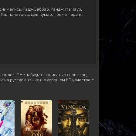
снимались:
Радж Баббар
,
Ранджита Каур
,
,
Калпана Айер
,
Дев Кумар
,
Према Нараян
,
авилось? Не забудьте написать в своих соц.
м на русском языке и в хорошем HD качестве!❝