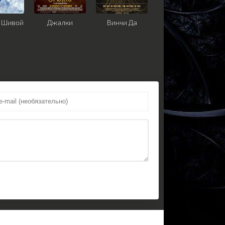
ь Шивой
Джалки
Винчи Да