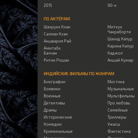
2015
90-х
ПО АКТЁРАМ
Шахрукх Кхан
Митхун
Чакраборти
Салман Кхан
Шахид Капур
Акшвария Рай
Карина Капур
Амитабх
Баччан
Каджол
Ритик Рошан
Акшай Кумар
ИНДИЙСКИЕ ФИЛЬМЫ ПО ЖАНРАМ
Биографии
Мистика
Боевики
Музыкальные
Военные
Мультфильмы
Детективы
Про любовь
Драмы
Семейные
Исторические
Триллеры
Комедии
Ужасы
Криминальные
Фантастика