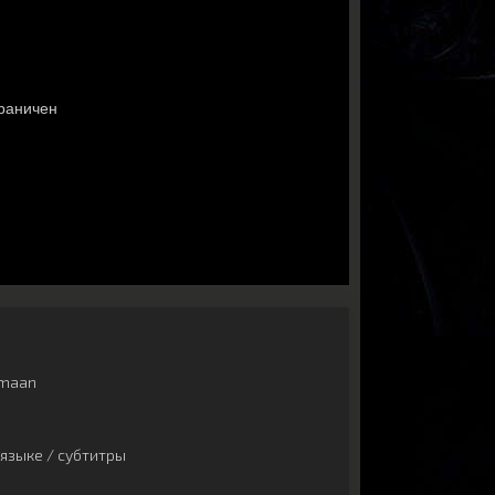
maan
языке / субтитры