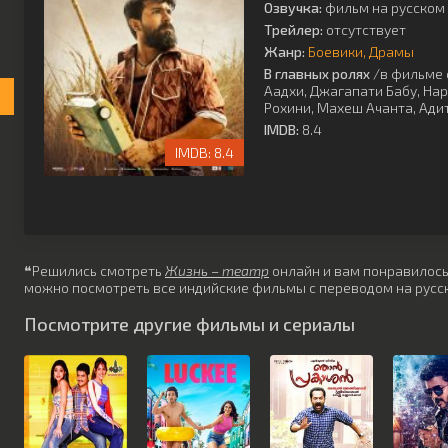
Озвучка:
фильм на русском 
Трейлер:
отсутствует
Жанр:
Боевики
Драмы
В главных ролях
/в фильме 
Аадхи
,
Джагапати Бабу
,
На
Рохини
,
Махеш Ачанта
,
Ади
IMDB:
8.4
8.4
❝Решились смотреть
Жизнь – театр
онлайн и вам понравилось? 
можно посмотреть все индийские фильмы с переводом на русск
Посмотрите другие фильмы и сериалы