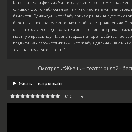
Главный герой фильма Читтибабу живёт в одном из наимене
слишком долго наблюдал за тем, как местные жители страд
бандитов. Однажды Читтибабу принял решение пустить свою
бороться с несправедливостью в любых её проявлениях. Пер
опыт в этом деле, однако затем он явно вошёл в раж. Помим
местную красавицу. Парень твёрдо намерен добиться её серд
подвиги. Как сложится жизнь Читтибабу в дальнейшем и как
эта опасная деятельность?
Смотреть "Жизнь – театр" онлайн бе
Жизнь – театр онлайн
0/10 (
1
чeл.)