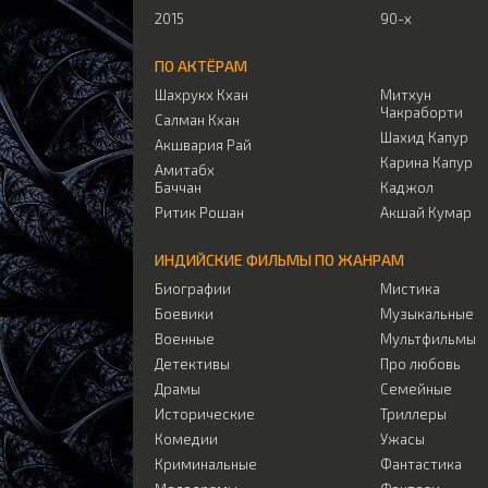
2015
90-х
ПО АКТЁРАМ
Шахрукх Кхан
Митхун
Чакраборти
Салман Кхан
Шахид Капур
Акшвария Рай
Карина Капур
Амитабх
Баччан
Каджол
Ритик Рошан
Акшай Кумар
ИНДИЙСКИЕ ФИЛЬМЫ ПО ЖАНРАМ
Биографии
Мистика
Боевики
Музыкальные
Военные
Мультфильмы
Детективы
Про любовь
Драмы
Семейные
Исторические
Триллеры
Комедии
Ужасы
Криминальные
Фантастика