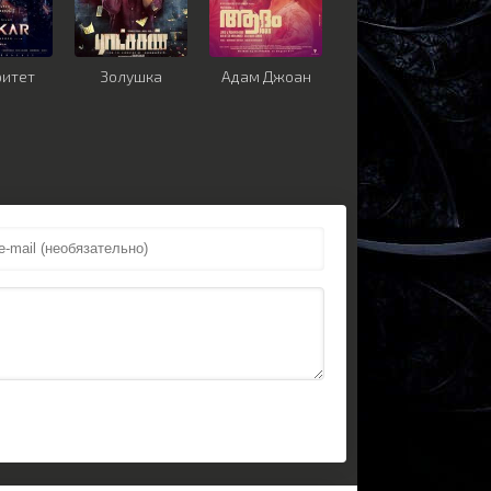
ритет
Золушка
Адам Джоан