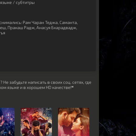
языке / субтитры
снимались:
Рам Чаран Теджа
,
Саманта
,
реш
,
Пракаш Радж
,
Анасуя Бхарадвадж
,
тья
Не забудьте написать в своих соц. сетях, где
ом языке и в хорошем HD качестве!❝