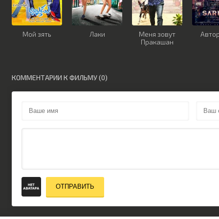
Мой зять
Лаки
Меня зовут
Авто
Пракашан
КОММЕНТАРИИ К ФИЛЬМУ (0)
ОТПРАВИТЬ