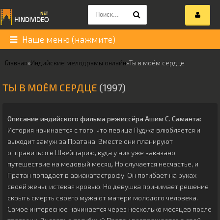
Наше меню (нажмите)
Главная
»
Индийские мелодрамы онлайн
»
Ты в моём сердце
ТЫ В МОЁМ СЕРДЦЕ
(1997)
Описание индийского фильма режиссёра
Ашим С. Саманта
:
История начинается с того, что певица Пуджа влюбляется и
выходит замуж за Пратана. Вместе они планируют
отправиться в Швейцарию, куда у них уже заказано
путешествие на медовый месяц. Но случается несчастье, и
Пратан попадает в авиакатастрофу. Он погибает на руках
своей жены, истекая кровью. Но девушка принимает решение
скрыть смерть своего мужа от матери молодого человека.
Самое интересное начинается через несколько месяцев после