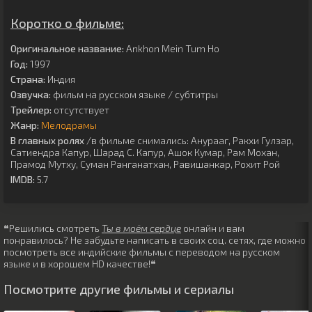
Коротко о фильме:
Оригинальное название:
Ankhon Mein Tum Ho
Год:
1997
Страна:
Индия
Озвучка:
фильм на русском языке / субтитры
Трейлер:
отсутствует
Жанр:
Мелодрамы
В главных ролях
/в фильме снимались:
Анурааг
,
Ракхи Гулзар
,
Сатиендра Капур
,
Шарад С. Капур
,
Ашок Кумар
,
Рам Мохан
,
Прамод Мутху
,
Суман Ранганатхан
,
Равишанкар
,
Рохит Рой
IMDB:
5.7
❝Решились смотреть
Ты в моём сердце
онлайн и вам
понравилось? Не забудьте написать в своих соц. сетях, где можно
посмотреть все индийские фильмы с переводом на русском
языке и в хорошем HD качестве!❝
Посмотрите другие фильмы и сериалы