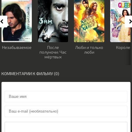
Незабываемое
После
Люби и только
Короле
полуночи: Час
люби
мёртвых
КОММЕНТАРИИ К ФИЛЬМУ (0)