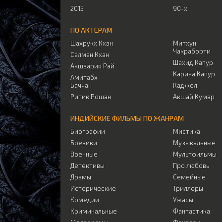
2015
90-х
ПО АКТЁРАМ
Шахрукх Кхан
Митхун
Чакраборти
Салман Кхан
Шахид Капур
Акшвария Рай
Карина Капур
Амитабх
Баччан
Каджол
Ритик Рошан
Акшай Кумар
ИНДИЙСКИЕ ФИЛЬМЫ ПО ЖАНРАМ
Биографии
Мистика
Боевики
Музыкальные
Военные
Мультфильмы
Детективы
Про любовь
Драмы
Семейные
Исторические
Триллеры
Комедии
Ужасы
Криминальные
Фантастика