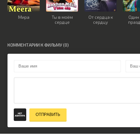
Мира
Ты в моём
От сердца к
Один
сердце
сердцу
праз
КОММЕНТАРИИ К ФИЛЬМУ (0)
ОТПРАВИТЬ