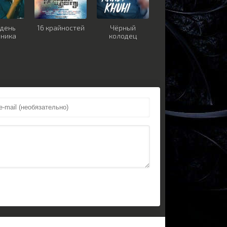
 день
16 крайностей
Чёрный
дника
колодец