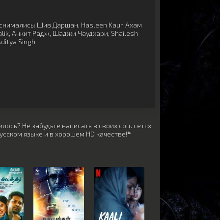
ы
снимались:
Шив Даршан
,
Hasleen Kaur
,
Ахам
lik
,
Анкит Радж
,
Шаджи Чаудхари
,
Shailesh
ditya Singh
лось? Не забудьте написать в своих соц. сетях,
усском языке и в хорошем HD качестве!❝