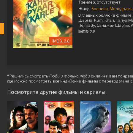
Трейлер:
отсутствует
Жанр:
Боевики
Мелодрам
В главных ролях
/в фильме 
Шарма
,
Rumi Khan
,
Tanya Ma
Hejmady
,
Санджай Шарма
,
A
IMDB:
2.8
2.8
❝Решились смотреть
Люби и только люби
онлайн и вам понрави
где можно посмотреть все индийские фильмы с переводом на р
Посмотрите другие фильмы и сериалы