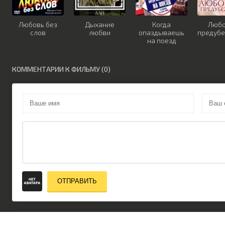
Любовь без
Дыхание
Когда
Любо
слов
любви
опаздываешь
предуб
на поезд
КОММЕНТАРИИ К ФИЛЬМУ (0)
ОТПРАВИТЬ