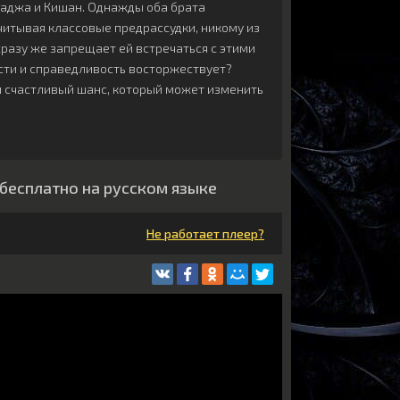
 Раджа и Кишан. Однажды оба брата
читывая классовые предрассудки, никому из
сразу же запрещает ей встречаться с этими
сти и справедливость восторжествует?
й счастливый шанс, который может изменить
 бесплатно на русском языке
Не работает плеер?