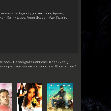
ь
снимались:
Аджай Девган
,
Неха
,
Аршад
хан
,
Кетки Даве
,
Анил Дхаван
,
Ади Ирани
,
илось? Не забудьте написать в своих соц.
м на русском языке и в хорошем HD качестве!❝