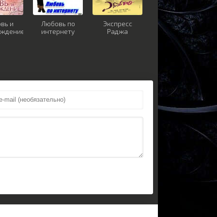
вь и
Любовь по
Экспресс
еждение
интернету
Раджа