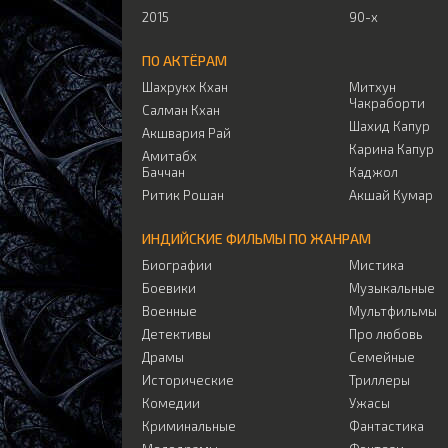
2015
90-х
ПО АКТЁРАМ
Шахрукх Кхан
Митхун
Чакраборти
Салман Кхан
Шахид Капур
Акшвария Рай
Карина Капур
Амитабх
Баччан
Каджол
Ритик Рошан
Акшай Кумар
ИНДИЙСКИЕ ФИЛЬМЫ ПО ЖАНРАМ
Биографии
Мистика
Боевики
Музыкальные
Военные
Мультфильмы
Детективы
Про любовь
Драмы
Семейные
Исторические
Триллеры
Комедии
Ужасы
Криминальные
Фантастика