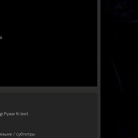
i Pyaar Ki Jeet
языке / субтитры