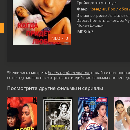
Трейлер:
отсутствует
Жанр:
Комедии
Про любов
В главных ролях
/в фильме 
Варси
,
Притви
,
Гажендра Чу
Мохан Джоши
IMDB:
4.3
4.3
❝Решились смотреть
Когда придет любовь
онлайн и вам понрав
сетях, где можно посмотреть все индийские фильмы с переводо
Посмотрите другие фильмы и сериалы