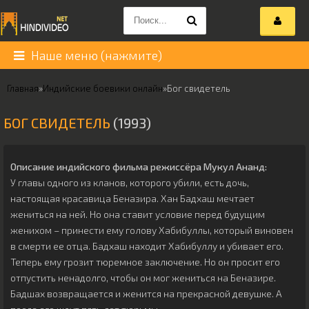
Наше меню (нажмите)
Главная
»
Индийские боевики онлайн
»
Бог свидетель
БОГ СВИДЕТЕЛЬ
(1993)
Описание индийского фильма режиссёра
Мукул Ананд
:
У главы одного из кланов, которого убили, есть дочь,
настоящая красавица Беназира. Хан Бадхаш мечтает
жениться на ней. Но она ставит условие перед будущим
женихом – принести ему голову Хабибуллы, который виновен
в смерти ее отца. Бадхаш находит Хабибуллу и убивает его.
Теперь ему грозит тюремное заключение. Но он просит его
отпустить ненадолго, чтобы он мог жениться на Беназире.
Бадшах возвращается и женится на прекрасной девушке. А