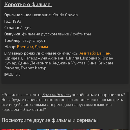
Коротко о фильме:
Оригинальное название:
Khuda Gawah
Год:
1993
Страна:
Индия
Озвучка:
фильм на русском языке / субтитры
Трейлер:
отсутствует
Жанр:
Боевики
Драмы
В главных ролях
/в фильме снимались:
Амитабх Баччан
,
Шридеви
,
Нагарджуна Акинени
,
Шилпа Широдкар
,
Киран
Кумар
,
Дэнни Дензонгпа
,
Анджана Мумтаз
,
Бина
,
Викрам
Гокхале
,
Бхарат Капур
IMDB:
6.5
❝Решились смотреть
Бог свидетель
онлайн и вам понравилось?
Не забудьте написать в своих соц. сетях, где можно посмотреть
все индийские фильмы с переводом на русском языке и в
хорошем HD качестве!❝
Посмотрите другие фильмы и сериалы