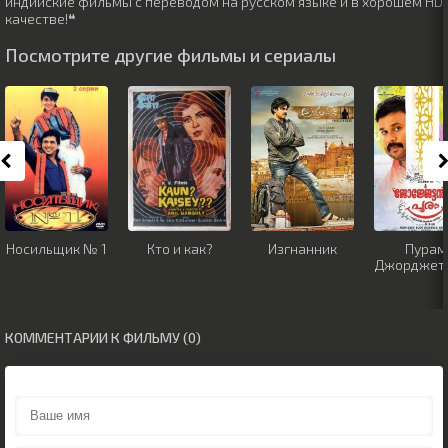
индийские фильмы с переводом на русском языке и в хорошем HD
качестве!❝
Посмотрите другие фильмы и сериалы
Носильщик № 1
Кто и как?
Изгнанник
Пурам
Джорджет
КОММЕНТАРИИ К ФИЛЬМУ (0)