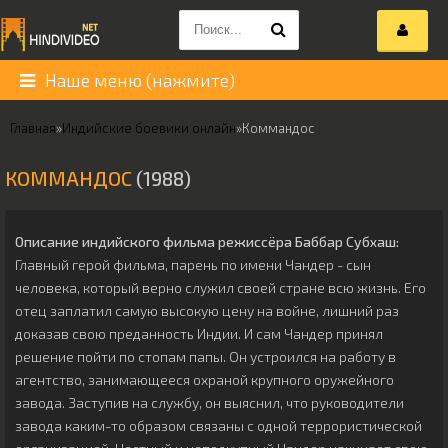
Наше меню (нажмите)
Главная
»
Индийские боевики онлайн
»
Коммандос
КОММАНДОС
(1988)
Описание индийского фильма режиссёра
Баббар Субхаш
:
Главный герой фильма, парень по имени Чандер - сын
человека, который верно служил своей стране всю жизнь. Его
отец заплатил самую высокую цену на войне, лишний раз
доказав свою преданность Индии. И сам Чандер принял
решение пойти по стопам папы. Он устроился на работу в
агентство, занимающееся охраной крупного оружейного
завода. Заступив на службу, он выяснил, что руководители
завода каким-то образом связаны с одной террористической