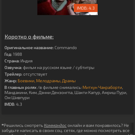
4.3
Коротко о фильме:
Оригинальное название:
Commando
Год:
1988
Страна:
Индия
Озвучка:
фильм на русском языке / субтитры
Трейлер:
отсутствует
Жанр:
Боевики
Мелодрамы
Драмы
В главных ролях
/в фильме снимались:
Митхун Чакраборти
,
Мандакини
,
Ким
,
Дэнни Дензонгпа
,
Шакти Капур
,
Амриш Пури
,
Ом Шивпури
IMDB:
4.3
❝Решились смотреть
Коммандос
онлайн и вам понравилось? Не
забудьте написать в своих соц. сетях, где можно посмотреть все