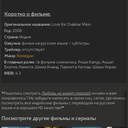
Коротко о фильме:
Оригинальное название:
Love Ke Chakkar Mein
Год:
2006
Страна:
Индия
Озвучка:
фильм на русском языке / субтитры
Трейлер:
отсутствует
Жанр:
Комедии
В главных ролях
/в фильме снимались:
Риши Капур
,
Акшат
Бхатия
,
Намита
,
Шома Ананд
,
Пармита Каткар
,
Шаши Киран
IMDB:
4.3
❝Решились смотреть
Любовь не знает преград
онлайн и вам
понравилось? Не забудьте написать в своих соц. сетях, где можно
посмотреть все индийские фильмы с переводом на русском
языке и в хорошем HD качестве!❝
Посмотрите другие фильмы и сериалы