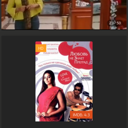
HD
4.3