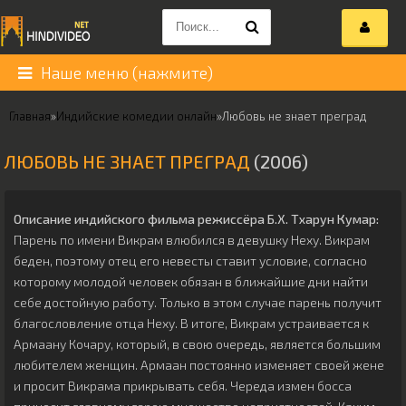
Наше меню (нажмите)
Главная
»
Индийские комедии онлайн
»
Любовь не знает преград
ЛЮБОВЬ НЕ ЗНАЕТ ПРЕГРАД
(2006)
Описание индийского фильма режиссёра
Б.Х. Тхарун Кумар
:
Парень по имени Викрам влюбился в девушку Неху. Викрам
беден, поэтому отец его невесты ставит условие, согласно
которому молодой человек обязан в ближайшие дни найти
себе достойную работу. Только в этом случае парень получит
благословление отца Неху. В итоге, Викрам устраивается к
Армаану Кочару, который, в свою очередь, является большим
любителем женщин. Армаан постоянно изменяет своей жене
и просит Викрама прикрывать себя. Череда измен босса