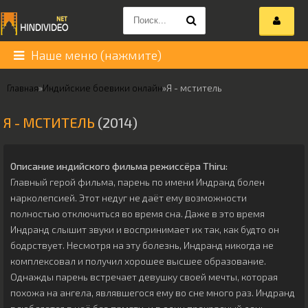
Наше меню (нажмите)
Главная
»
Индийские боевики онлайн
»
Я - мститель
Я - МСТИТЕЛЬ
(2014)
Описание индийского фильма режиссёра
Thiru
:
Главный герой фильма, парень по имени Индранд болен
нарколепсией. Этот недуг не даёт ему возможности
полностью отключиться во время сна. Даже в это время
Индранд слышит звуки и воспринимает их так, как будто он
бодрствует. Несмотря на эту болезнь, Индранд никогда не
комплексовал и получил хорошее высшее образование.
Однажды парень встречает девушку своей мечты, которая
похожа на ангела, являвшегося ему во сне много раз. Индранд