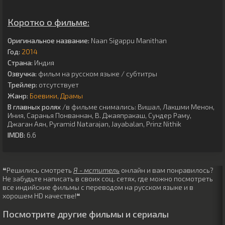
Коротко о фильме:
Оригинальное название:
Naan Sigappu Manithan
Год:
2014
Страна:
Индия
Озвучка:
фильм на русском языке / субтитры
Трейлер:
отсутствует
Жанр:
Боевики
Драмы
В главных ролях
/в фильме снимались:
Вишал
,
Лакшми Менон
,
Иния
,
Саранья Понваннан
,
В. Джаяпракаш
,
Сундер Раму
,
Джаган Аян
,
Pyramid Natarajan
,
Jayabalan
,
Prinz Nithik
IMDB:
6.6
❝Решились смотреть
Я - мститель
онлайн и вам понравилось?
Не забудьте написать в своих соц. сетях, где можно посмотреть
все индийские фильмы с переводом на русском языке и в
хорошем HD качестве!❝
Посмотрите другие фильмы и сериалы