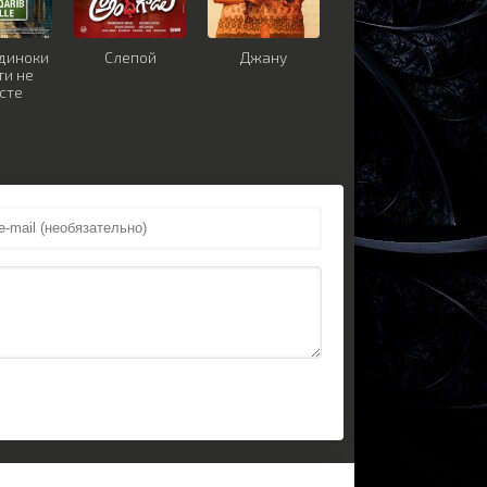
одиноки
Слепой
Джану
ти не
сте