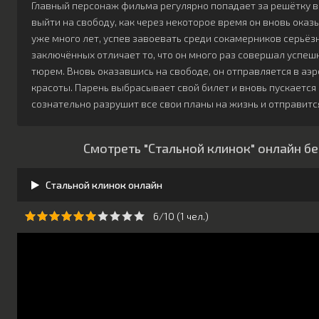
Главный персонаж фильма регулярно попадает за решётку в 
выйти на свободу, как через некоторое время он вновь оказ
уже много лет, успев завоевать среди сокамерников серьёзн
заключённых отличает то, что он много раз совершал успе
тюрем. Вновь оказавшись на свободе, он отправляется в аэр
красоты. Парень выбрасывает свой билет и вновь пускается 
сознательно разрушит все свои планы на жизнь и отправит
Смотреть "Стальной клинок" онлайн б
Стальной клинок онлайн
6/10 (
1
чeл.)