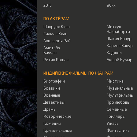
2015
90-х
ПО АКТЁРАМ
Шахрукх Кхан
Митхун
Чакраборти
Салман Кхан
Шахид Капур
Акшвария Рай
Карина Капур
Амитабх
Баччан
Каджол
Ритик Рошан
Акшай Кумар
ИНДИЙСКИЕ ФИЛЬМЫ ПО ЖАНРАМ
Биографии
Мистика
Боевики
Музыкальные
Военные
Мультфильмы
Детективы
Про любовь
Драмы
Семейные
Исторические
Триллеры
Комедии
Ужасы
Криминальные
Фантастика