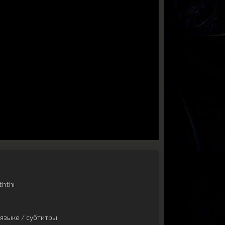
ththi
языке / субтитры