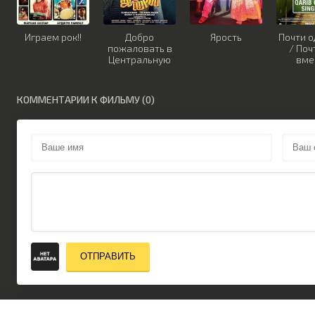
Играем рок!!
Добро
Ярость
Почти 
пожаловать в
/ Поч
Центральную
вме
тюрьму
КОММЕНТАРИИ К ФИЛЬМУ (0)
ОТПРАВИТЬ