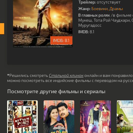
Трейлер:
отсутствует
Жанр:
Боевики
Драмы
В главных ролях
/в фильме 
Мукеш
,
Тота Рой Чаудхари
,
Муругадосс
IMDB:
8.1
8.1
❝Решились смотреть
Стальной клинок
онлайн и вам понравилось
можно посмотреть все индийские фильмы с переводом на русск
Посмотрите другие фильмы и сериалы