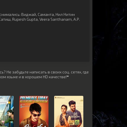
снимались:
Виджай
,
Саманта
,
Нил Нитин
Сатиш
,
Rupesh Gupta
,
Veera Santhanam
,
А.Р.
? Не забудьте написать в своих соц. сетях, где
ом языке и в хорошем HD качестве!❝