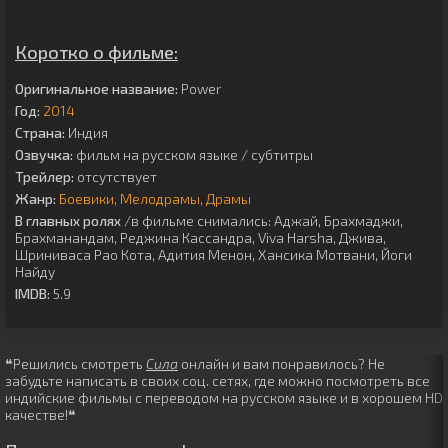
Коротко о фильме:
Оригинальное название:
Power
Год:
2014
Страна:
Индия
Озвучка:
фильм на русском языке / субтитры
Трейлер:
отсутствует
Жанр:
Боевики
Мелодрамы
Драмы
В главных ролях
/в фильме снимались:
Аджай
,
Брахмаджи
,
Брахманандам
,
Реджина Кассандра
,
Viva Harsha
,
Джива
,
Шриниваса Рао Кота
,
Адития Менон
,
Хансика Мотвани
,
Йоги
Найду
IMDB:
5.9
❝Решились смотреть
Сила
онлайн и вам понравилось? Не
забудьте написать в своих соц. сетях, где можно посмотреть все
индийские фильмы с переводом на русском языке и в хорошем HD
качестве!❝