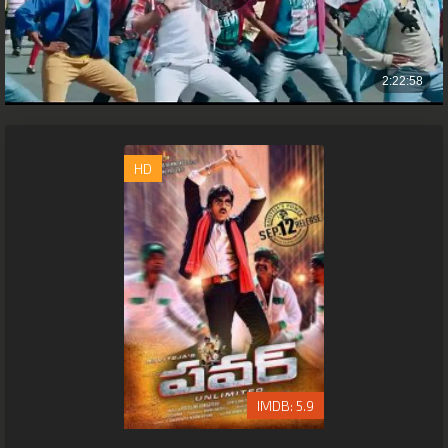
HD
5.9