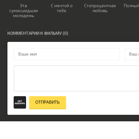
Эта
С мечтой о
Стопроцентная
Полный
сумасшедшая
тебе
любовь
молодежь
КОММЕНТАРИИ К ФИЛЬМУ (0)
ОТПРАВИТЬ