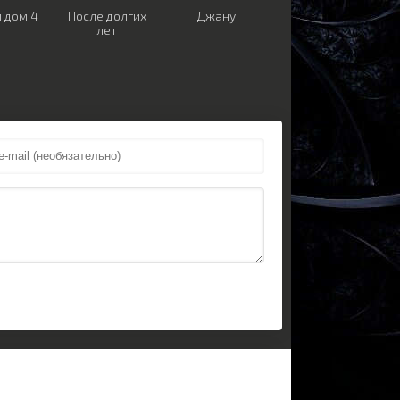
 дом 4
После долгих
Джану
лет