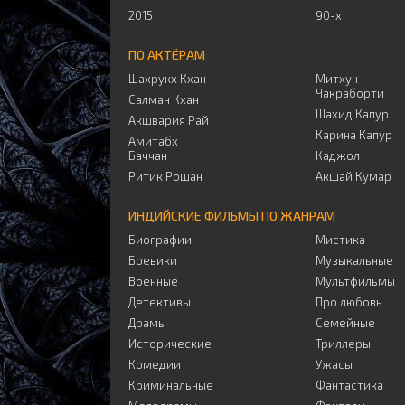
2015
90-х
ПО АКТЁРАМ
Шахрукх Кхан
Митхун
Чакраборти
Салман Кхан
Шахид Капур
Акшвария Рай
Карина Капур
Амитабх
Баччан
Каджол
Ритик Рошан
Акшай Кумар
ИНДИЙСКИЕ ФИЛЬМЫ ПО ЖАНРАМ
Биографии
Мистика
Боевики
Музыкальные
Военные
Мультфильмы
Детективы
Про любовь
Драмы
Семейные
Исторические
Триллеры
Комедии
Ужасы
Криминальные
Фантастика