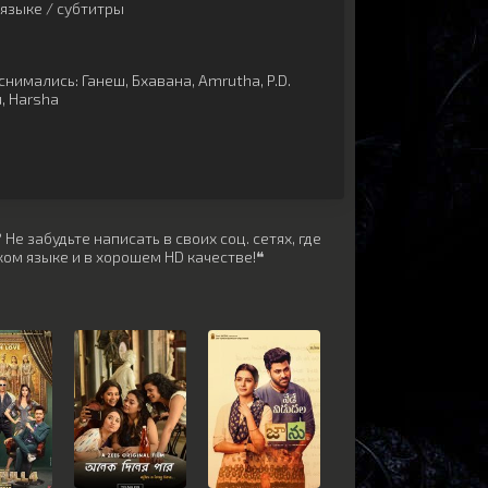
языке / субтитры
снимались:
Ганеш
,
Бхавана
,
Amrutha
,
P.D.
u
,
Harsha
Не забудьте написать в своих соц. сетях, где
ом языке и в хорошем HD качестве!❝