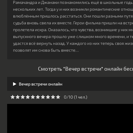
Рамачандра и Джанаки познакомились ещё в школьные годы
нескольких лет. Тогда у и них возникли романтические отно
влюблённым пришлось расстаться. Они пошли разными путями
судьба вновь свела их вместе. Герои фильма пришли на встр
пролетела искра. Оказалось, что чувства, возникшие у них м
выпускного вечера прошло уже слишком много времени, и те
удастся всё вернуть назад. У каждого из них теперь своя жи
позволят им снова быть вместе…
Смотреть "Вечер встречи" онлайн бе
Вечер встречи онлайн
0/10 (
1
чeл.)