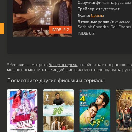
Озвучка:
фильм на русском 
Трейлер:
отсутствует
Жанр:
Драмы
В главных ролях
/в фильме 
Sathish Chandra
,
Goli Chand
6.2
IMDB:
6.2
❝Решились смотреть
Вечер встречи
онлайн и вам понравилось? 
можно посмотреть все индийские фильмы с переводом на русск
Посмотрите другие фильмы и сериалы