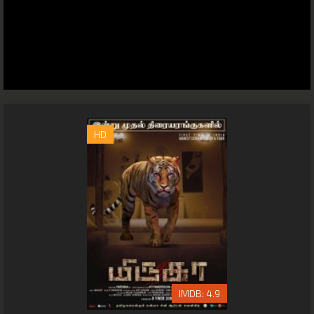
HD
4.9