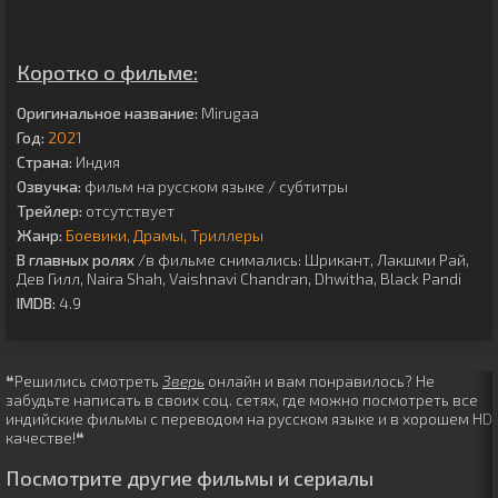
Коротко о фильме:
Оригинальное название:
Mirugaa
Год:
2021
Страна:
Индия
Озвучка:
фильм на русском языке / субтитры
Трейлер:
отсутствует
Жанр:
Боевики
Драмы
Триллеры
В главных ролях
/в фильме снимались:
Шрикант
,
Лакшми Рай
,
Дев Гилл
,
Naira Shah
,
Vaishnavi Chandran
,
Dhwitha
,
Black Pandi
IMDB:
4.9
❝Решились смотреть
Зверь
онлайн и вам понравилось? Не
забудьте написать в своих соц. сетях, где можно посмотреть все
индийские фильмы с переводом на русском языке и в хорошем HD
качестве!❝
Посмотрите другие фильмы и сериалы