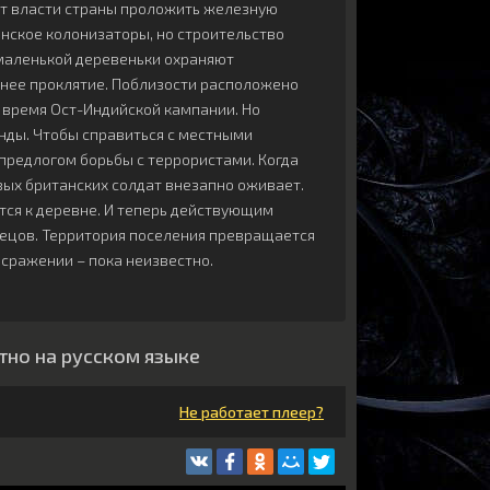
т власти страны проложить железную
танское колонизаторы, но строительство
маленькой деревеньки охраняют
внее проклятие. Поблизости расположено
 время Ост-Индийской кампании. Но
енды. Чтобы справиться с местными
предлогом борьбы с террористами. Когда
вых британских солдат внезапно оживает.
ется к деревне. И теперь действующим
ецов. Территория поселения превращается
 сражении – пока неизвестно.
тно на русском языке
Не работает плеер?