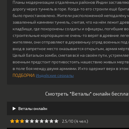
Планы модернизации отдалённых районов Индии заставляю
дорогу через туннель в горе. Когда-то его строили ещё бри
было приостановлено. Жители расположенной неподалёку 
заваленный камнями туннель, считая, что на нём лежит дре
кладбище, где похоронены солдаты и офицеры, погибшие во
строительные корпорации не очень-то верят в древние лег
жителями, они отправляют в деревеньку отряд военных под 
вход в запретное место оказывается открытым, армия мёрт
Целый батальон зомби, сметая всё на своём пути, устремля
военным предстоит противостоять нашествию живых мертв
в поле боя между двумя армиями. И кто одержит верх в этом
ПОДБОРКИ:
Индийские сериалы
Смотреть "Веталы" онлайн беспла
Веталы онлайн
2.5/10 (
4
чeл.)