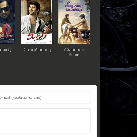
ния Д
Острый перец
Айаппан и
Коши