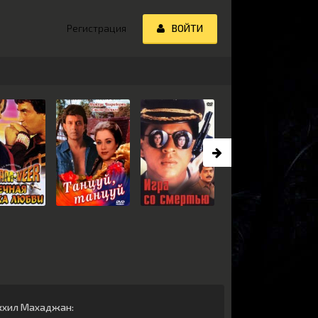
Регистрация
ВОЙТИ
кхил Махаджан
: