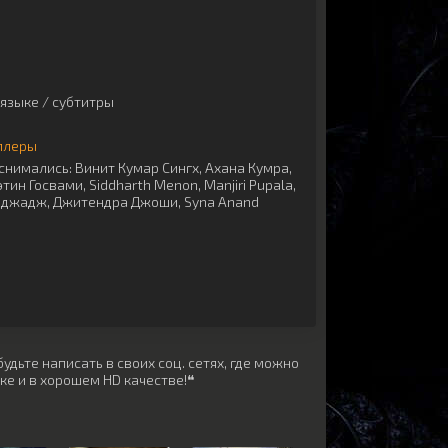
языке / субтитры
ллеры
снимались:
Винит Кумар Сингх
,
Ахана Кумра
,
тин Госвами
,
Siddharth Menon
,
Manjiri Pupala
,
аджадж
,
Джитендра Джоши
,
Syna Anand
удьте написать в своих соц. сетях, где можно
ке и в хорошем HD качестве!❝