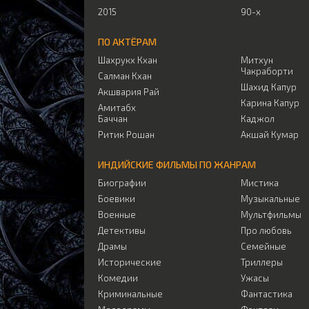
2015
90-х
ПО АКТЁРАМ
Шахрукх Кхан
Митхун
Чакраборти
Салман Кхан
Шахид Капур
Акшвария Рай
Карина Капур
Амитабх
Баччан
Каджол
Ритик Рошан
Акшай Кумар
ИНДИЙСКИЕ ФИЛЬМЫ ПО ЖАНРАМ
Биографии
Мистика
Боевики
Музыкальные
Военные
Мультфильмы
Детективы
Про любовь
Драмы
Семейные
Исторические
Триллеры
Комедии
Ужасы
Криминальные
Фантастика