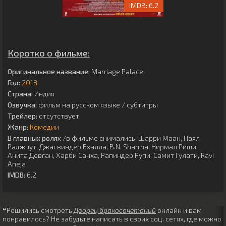
6.2
Коротко о фильме:
Оригинальное название:
Marriage Palace
Год:
2018
Страна:
Индия
Озвучка:
фильм на русском языке / субтитры
Трейлер:
отсутствует
Жанр:
Комедии
В главных ролях
/в фильме снимались:
Шарри Маан
,
Паял
Раджпут
,
Джасвиндер Бхалла
,
B.N. Sharma
,
Нирмал Риши
,
Анита Девган
,
Харби Санха
,
Рапиндер Рупи
,
Самит Гулати
,
Ravi
Aneja
IMDB:
6.2
❝Решились смотреть
Дворец бракосочетаний
онлайн и вам
понравилось? Не забудьте написать в своих соц. сетях, где можно