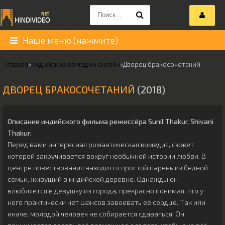
Наше меню (нажмите)
Главная
»
Индийские комедии онлайн
»
Дворец бракосочетаний
ДВОРЕЦ БРАКОСОЧЕТАНИЙ
(2018)
Описание индийского фильма режиссёра
Sunil Thakur
,
Shivani
Thakur
:
Перед вами интересная романтическая комедия, сюжет
которой закручивается вокруг необычной истории любви. В
центре повествования находится простой парень из бедной
семьи, живущий в индийской деревне. Однажды он
влюбляется в девушку из города, прекрасно понимая, что у
него практически нет шансов завоевать её сердце. Так или
иначе, молодой человек не собирается сдаваться. Он