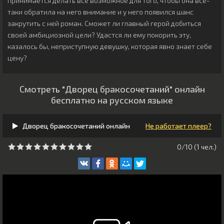
принимается делать всё возможное для того, чтобы она всё-
таки обратила на него внимание и у него появился шанс
закрутить с ней роман. Сможет ли главный герой добиться
своей амбициозной цели? Удастся ли ему покорить эту,
казалось бы, неприступную девушку, которая явно знает себе
цену?
Смотреть "Дворец бракосочетаний" онлайн
бесплатно на русском языке
Дворец бракосочетаний онлайн
Не работает плеер?
0/10 (
1
чeл.)